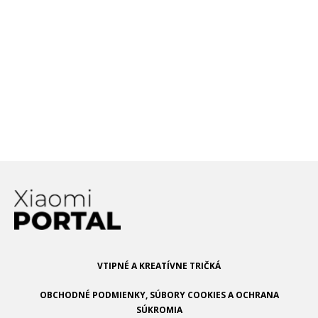
oznamuje spoluprácu.
Dôvodom majú byť obavy
zo sankcií zo strany USA
Xiaomi už čoskoro prinesie
technológiu VoNR. Čo to je
a bude mať u nás využitie?
VTIPNÉ A KREATÍVNE TRIČKÁ
OBCHODNÉ PODMIENKY, SÚBORY COOKIES A OCHRANA
SÚKROMIA