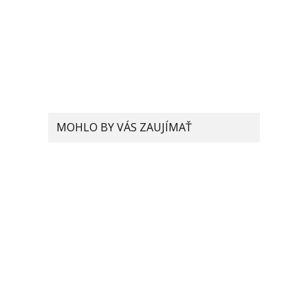
MOHLO BY VÁS ZAUJÍMAŤ
150W nabíjanie je za
rohom. Aký to bude mať
vplyv na batériu?
Mi 11 Ultra prinesie
revolučnú technológiu
chladenia. V čom bude iná?
Huawei, Xiaomi, SMIC a 87
ďalších spoločností