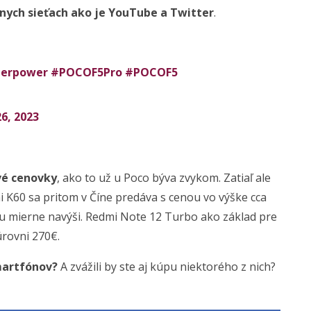
lnych sieťach ako je YouTube a Twitter
.
perpower
#POCOF5Pro
#POCOF5
26, 2023
vé cenovky
, ako to už u Poco býva zvykom. Zatiaľ ale
 K60 sa pritom v Číne predáva s cenou vo výške cca
nu mierne navýši. Redmi Note 12 Turbo ako základ pre
úrovni 270€.
martfónov?
A zvážili by ste aj kúpu niektorého z nich?