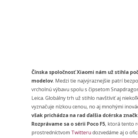
Čínska spoločnosť Xiaomi nám už stihla poč
modelov
. Medzi tie najvýraznejšie patrí bez
vrcholnú výbavu spolu s čipsetom Snapdragon
Leica. Globálny trh už stihlo navštíviť aj nieko
vyznačuje nízkou cenou, no aj mnohými inová
však prichádza na rad ďalšia dcérska znač
Rozprávame sa o sérii Poco F5
, ktorá tento 
prostredníctvom
Twitteru
dozvedáme aj o ofic