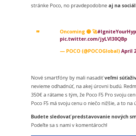
stránke Poco, no pravdepodobne
aj na sociá
Oncoming 🟡 🚀
#IgniteYourHy
pic.twitter.com/jyLVI30QBp
— POCO (@POCOGlobal)
April 
Nové smartfóny by mali nasadiť
veľmi súťaži
nevieme odhadnúť, na akej úrovni budú. Redmi
350€ a rátame s tým, že Poco F5 Pro svoju ce
Poco F5 má svoju cenu o niečo nižšie, a to na 
Budete sledovať predstavovanie nových s
Podeľte sa s nami v komentároch!