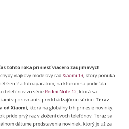
as tohto roka priniesť viacero zaujímavých
pochyby vlajkový modelový rad
Xiaomi 13
, ktorý ponúka
 8 Gen 2 a fotoaparátom, na ktorom sa podieľala
ľko telefónov zo série
Redmi Note 12
, ktorá sa
ciami v porovnaní s predchádzajúcou sériou.
Teraz
ka od Xiaomi
, ktorá na globálny trh prinesie novinky.
rok príde prvý raz v zložení dvoch telefónov. Teraz sa
iálnom dátume predstavenia noviniek, ktorý je už za