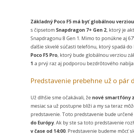
Základný Poco F5 má byť globálnou verzio
s čipsetom
Snapdragon 7+ Gen 2
, ktorý je 
Snapdragonu 8 Gen 1. Mimo to ponúkne aj 67W
ďalšie skvelé súčasti telefónu, ktorý spadá do 
Poco F5 Pro
, ktorý bude globálnou verziou z
1
a prvý raz aj podporou bezdrôtového nabíjan
Predstavenie prebehne už o pár 
Už dlhšie sme očakávali, že
nové smartfóny z
mesiac sa už postupne blíži a my sa teraz môže
predstavenie. Toto predstavenie bude určené 
do Európy
. Ak by ste sa toto predstavenie roz
v čase od 14:00
. Predstavenie budeme môcť sle