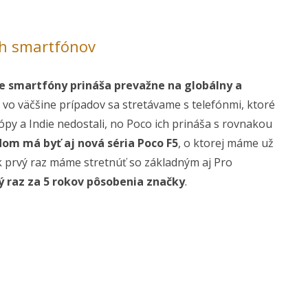
och smartfónov
e smartfóny prináša prevažne na globálny a
a vo väčšine prípadov sa stretávame s telefónmi, ktoré
urópy a Indie nedostali, no Poco ich prináša s rovnakou
om má byť aj nová séria Poco F5
, o ktorej máme už
k prvý raz máme stretnúť so základným aj Pro
ý raz za 5 rokov pôsobenia značky
.