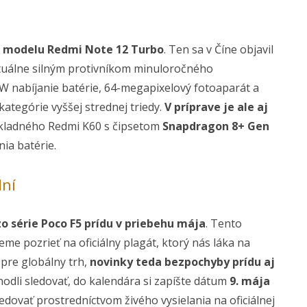
u modelu Redmi Note 12 Turbo
. Ten sa v Číne objavil
aktuálne silným protivníkom minuloročného
 nabíjanie batérie, 64-megapixelový fotoaparát a
kategórie vyššej strednej triedy.
V príprave je ale aj
ákladného Redmi K60 s čipsetom
Snapdragon 8+ Gen
ia batérie.
dní
o série Poco F5 prídu v priebehu mája
. Tento
me pozrieť na oficiálny plagát, ktorý nás láka na
pre globálny trh,
novinky teda bezpochyby prídu aj
hodli sledovať, do kalendára si zapíšte dátum
9. mája
dovať prostredníctvom živého vysielania na oficiálnej