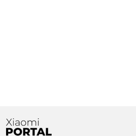
batérie dokáže nabiť už za 8 minút!
Mi 11: Xiaomi sľubuje nový
inteligentný AI software, ktorý zvýši
kvalitu fotografií
Xiaomi hovorí, že budúci rok nám
hrozí nedostatok smartfónov. Čo sa
deje?
Objavujú sa prvé informácie, že Xiaomi plánuje vývoj
elektromobilu. Čo zatiaľ vieme?