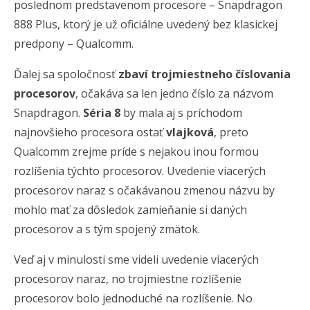
poslednom predstavenom procesore – Snapdragon
888 Plus, ktorý je už oficiálne uvedený bez klasickej
predpony – Qualcomm.
Ďalej sa spoločnosť
zbaví trojmiestneho číslovania
procesorov
, očakáva sa len jedno číslo za názvom
Snapdragon.
Séria 8
by mala aj s príchodom
najnovšieho procesora ostať
vlajková
, preto
Qualcomm zrejme príde s nejakou inou formou
rozlíšenia týchto procesorov. Uvedenie viacerých
procesorov naraz s očakávanou zmenou názvu by
mohlo mať za dôsledok zamieňanie si daných
procesorov a s tým spojený zmätok.
Veď aj v minulosti sme videli uvedenie viacerých
procesorov naraz, no trojmiestne rozlíšenie
procesorov bolo jednoduché na rozlíšenie. No