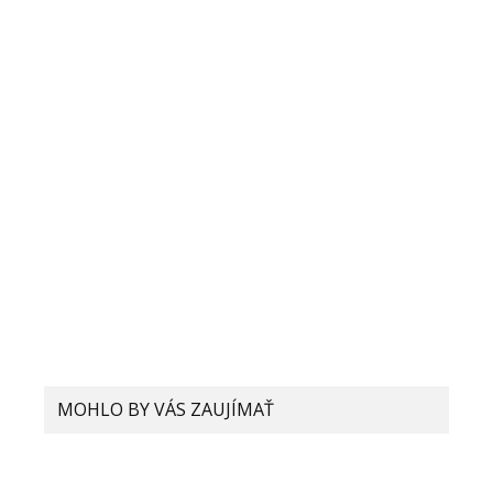
MOHLO BY VÁS ZAUJÍMAŤ
Xiaomi láme rekordy: Plnú kapacitu