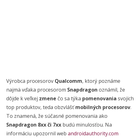
Výrobca procesorov
Qualcomm
, ktorý poznáme
najmä vďaka procesorom
Snapdragon
oznámil, že
dôjde k veľkej
zmene
čo sa týka
pomenovania
svojich
top produktov, teda obzvlášť
mobilných procesorov
.
To znamená, že súčasné pomenovania ako
Snapdragon 8xx či 7xx
budú minulosťou. Na
informáciu upozornil web
androidauthority.com