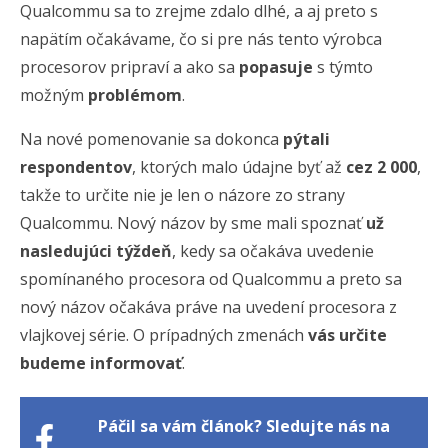
Qualcommu sa to zrejme zdalo dlhé, a aj preto s
napätím očakávame, čo si pre nás tento výrobca
procesorov pripraví a ako sa
popasuje
s týmto
možným
problémom
.
Na nové pomenovanie sa dokonca
pýtali
respondentov
, ktorých malo údajne byť až
cez 2 000
,
takže to určite nie je len o názore zo strany
Qualcommu. Nový názov by sme mali spoznať
už
nasledujúci týždeň
, kedy sa očakáva uvedenie
spomínaného procesora od Qualcommu a preto sa
nový názov očakáva práve na uvedení procesora z
vlajkovej série. O prípadných zmenách
vás určite
budeme informovať
.
Páčil sa vám článok? Sledujte nás na