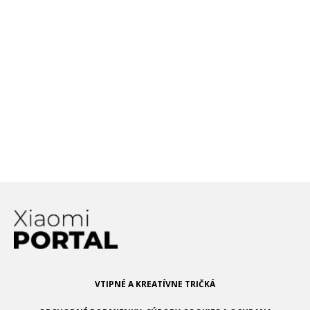
technológiu, ktorá je
schopná rozoznať
nafukovanie batérie
Čo je to deepfake a aké
nebezpečenstvo to so
sebou prináša? Rozoznať
pravdu na internete je
čoraz ťažšie!
VTIPNÉ A KREATÍVNE TRIČKÁ