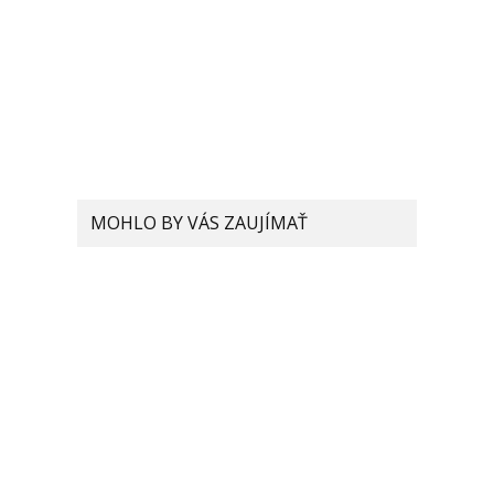
MOHLO BY VÁS ZAUJÍMAŤ
Patent od Xiaomi podobný
Mi Mix Alpha. Smartfón s
displejom po celom tele?
Procesory Snapdragon
čaká zmena v označovaní.
Čo o tom zatiaľ vieme?
Xiaomi si dalo patentovať