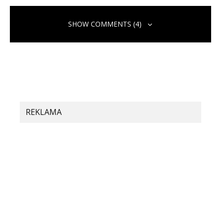
SHOW COMMENTS (4)
CrnRVZFQVmx
1. mája 2025 o 10:55
REKLAMA
FmddvCbbu
10. apríla 2025 o 15:08
XEVZGAPG
6. februára 2025 o 5:07