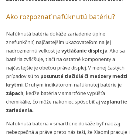
Ako rozpoznať nafúknutú batériu?
Nafúknutá batéria dokáže zariadenie úplne
znefunkčniť, najčastejším ukazovateľom na jej
nadrozmernú veľkosť je
vytláčanie displeja
. Ako sa
batéria zväčšuje, tlačí na ostatné komponenty a
najčastejšie je obeťou práve displej. V menej častých
prípadov sú to
posunuté tlačidlá či medzery medzi
krytmi
. Druhým indikátorom nafúknutej batérie je
zápach
, keďže batéria v smartfóne vypúšťa
chemikálie, čo môže nakoniec spôsobiť aj
vzplanutie
zariadenia.
Nafúknutá batéria v smartfóne dokáže byť naozaj
nebezpečná a práve preto nás teší, že Xiaomi pracuje i