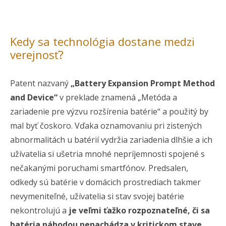
Kedy sa technológia dostane medzi
verejnosť?
Patent nazvaný
„Battery Expansion Prompt Method
and Device“
v preklade znamená „Metóda a
zariadenie pre výzvu rozšírenia batérie“ a použitý by
mal byť čoskoro. Vďaka oznamovaniu pri zistených
abnormalitách u batérií vydržia zariadenia dlhšie a ich
užívatelia si ušetria mnohé nepríjemnosti spojené s
nečakanými poruchami smartfónov. Predsalen,
odkedy sú batérie v domácich prostrediach takmer
nevymeniteľné, užívatelia si stav svojej batérie
nekontrolujú a
je veľmi ťažko rozpoznateľné, či sa
batéria náhodou nenachádza v kritickom stave.