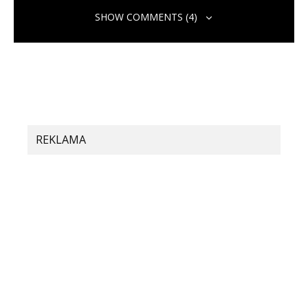
SHOW COMMENTS (4)
sign up binance
5. augusta 2026 o 12:36
Thank you for your sharing. I am worried that I lack
REKLAMA
creative ideas. It is your article that makes me full of
hope. Thank you. But, I have a question, can you help
me?
https://accounts.binance.bh/lo-LA/register?
ref=V3MG69RO
www.binance.info registrera dig
29. mája 2026 o 6:41