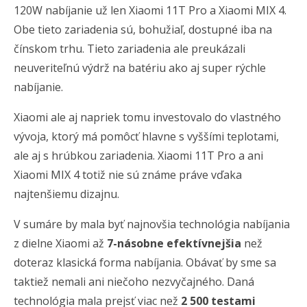
120W nabíjanie už len Xiaomi 11T Pro a Xiaomi MIX 4.
Obe tieto zariadenia sú, bohužiaľ, dostupné iba na
čínskom trhu. Tieto zariadenia ale preukázali
neuveriteľnú výdrž na batériu ako aj super rýchle
nabíjanie.
Xiaomi ale aj napriek tomu investovalo do vlastného
vývoja, ktorý má pomôcť hlavne s vyššími teplotami,
ale aj s hrúbkou zariadenia. Xiaomi 11T Pro a ani
Xiaomi MIX 4 totiž nie sú známe práve vďaka
najtenšiemu dizajnu.
V sumáre by mala byť najnovšia technológia nabíjania
z dielne Xiaomi až
7-násobne efektívnejšia
než
doteraz klasická forma nabíjania. Obávať by sme sa
taktiež nemali ani niečoho nezvyčajného. Daná
technológia mala prejsť viac než
2 500 testami