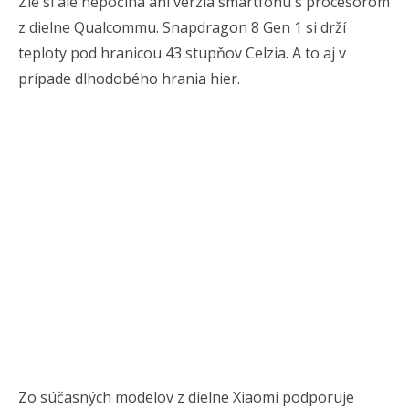
Zle si ale nepočína ani verzia smartfónu s procesorom
z dielne Qualcommu. Snapdragon 8 Gen 1 si drží
teploty pod hranicou 43 stupňov Celzia. A to aj v
prípade dlhodobého hrania hier.
Zo súčasných modelov z dielne Xiaomi podporuje