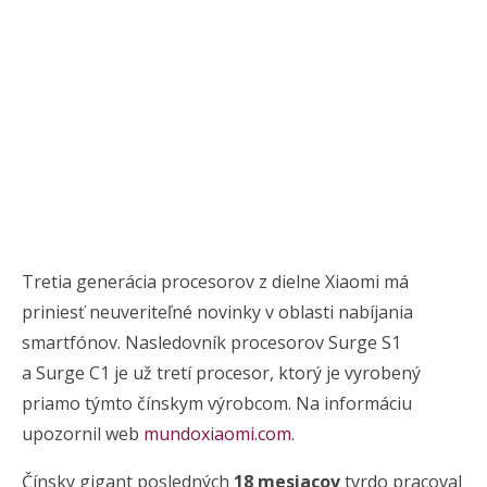
Tretia generácia procesorov z dielne Xiaomi má
priniesť neuveriteľné novinky v oblasti nabíjania
smartfónov. Nasledovník procesorov Surge S1
a Surge C1 je už tretí procesor, ktorý je vyrobený
priamo týmto čínskym výrobcom. Na informáciu
upozornil web
mundoxiaomi.com
.
Čínsky gigant posledných
18 mesiacov
tvrdo pracoval