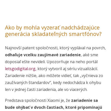
Ako by mohla vyzerať nadchádzajúce
generácia skladateľných smartfónov?
Najnovší patent spoločnosti, ktorý vyplával na povrch,
odhaľuje vcelku zaujímavé zariadenie
, aké sme
doposiaľ ešte nevideli. Upozorňuje na neho portál
letsgodigital.org,
ktorý vytvoril aj sériu vizualizácií.
Zariadenie nižšie, ako môžete vidieť, tak „vyčnieva zo
zaužívaných štandardov“, kedy nedochádza k ohybu
len v jednej časti zariadenia, ale vo viacerých.
Predstava spoločnosti Xiaomi je, že
zariadenie sa
bude ohýbať v dvoch častiach, ktoré pripomínajú