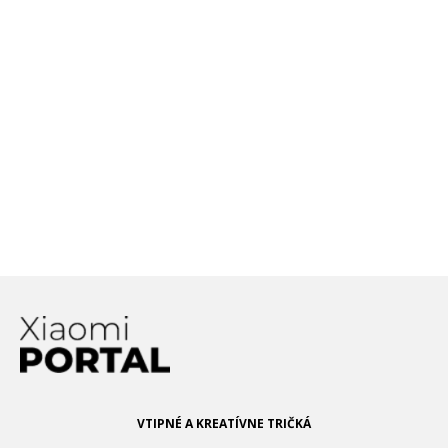
rozoznať nafukovanie batérie
Nemáte v chytrých hodinkách, či
náramku podporu NFC? Xiaomi
prichádza s jednoduchým, ale
efektívnym riešením!
Patent od Xiaomi podobný Mi Mix
Alpha. Smartfón s displejom po
celom tele?
VTIPNÉ A KREATÍVNE TRIČKÁ