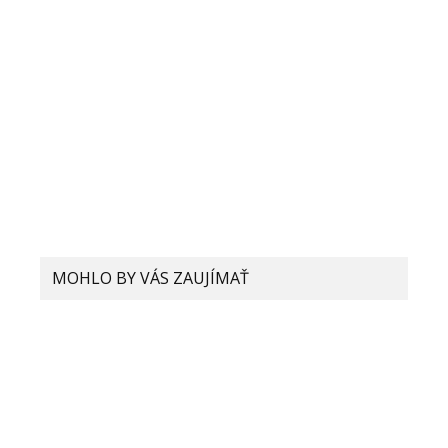
Meno
E-mail
Adresa webu
MOHLO BY VÁS ZAUJÍMAŤ
Prečo prišla séria Xiaomi Mi 10T s
LCD displejom? Predstaviteľ Xiaomi
prezrádza bližšie detaily
Xiaomi si dalo patentovať
technológiu, ktorá je schopná