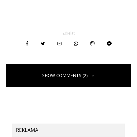
Zdielať
SHOW COMMENTS (2)
Spätné upozornenie:
Xiaomi pracuje na podobnom
smartfóne ako je Samsung Galaxy Fold. Mierne ho
však vylepšuje | Xiaomiportal.sk
REKLAMA