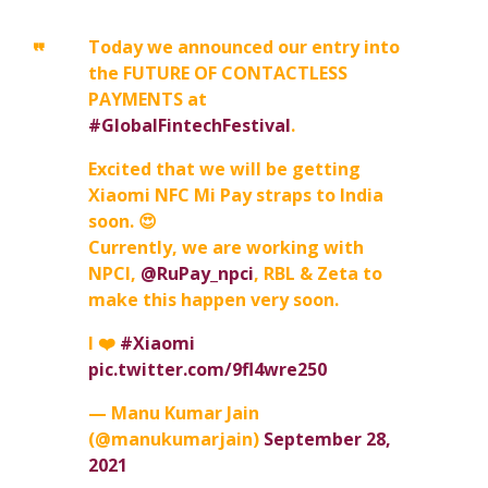
Today we announced our entry into
the FUTURE OF CONTACTLESS
PAYMENTS at
#GlobalFintechFestival
.
Excited that we will be getting
Xiaomi NFC Mi Pay straps to India
soon. 😍
Currently, we are working with
NPCI,
@RuPay_npci
, RBL & Zeta to
make this happen very soon.
I ❤️
#Xiaomi
pic.twitter.com/9fl4wre250
— Manu Kumar Jain
(@manukumarjain)
September 28,
2021