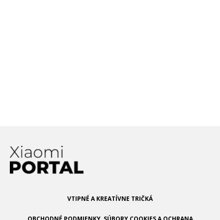
zvýši nevídaným spôsobom kvalitu
fotografií
Revolúcia v mobilnej fotografii?
Xiaomi chce priniesť Liquid Lens
Surge P1 – eso v rukáve Xiaomi,
ktoré má zmeniť svet nabíjania
smartfónov!
VTIPNÉ A KREATÍVNE TRIČKÁ
OBCHODNÉ PODMIENKY, SÚBORY COOKIES A OCHRANA