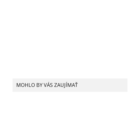
MOHLO BY VÁS ZAUJÍMAŤ
150W nabíjanie je za rohom. Aký to
bude mať vplyv na batériu?
Xiaomi ukázalo vysúvací kamerový
modul v smartfóne, ktorý údajne