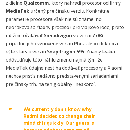
z dielne
Qualcomm
, ktorý nahradí procesor od firmy
MediaTek
určený pre čínsku verziu. Konkrétne
parametre procesora však nie sú známe, no
neočakáva sa žiadny procesor pre vlajkové lode, preto
môžme očakávať
Snapdragon
vo verzii
778G
,
prípadne jeho vynovené verziu
Plus
, alebo dokonca
ešte staršiu verziu
Snapdragon 695
. Známy leaker
odôvodňuje túto náhlu zmenu najmä tým, že
MediaTek údajne nestíha dodávať procesory a Xiaomi
nechce prísť s nedávno predstavenými zariadeniami
pre čínsky trh, na ten globálny „neskoro“.
We currently don't know why
Redmi decided to change their
mind this quickly. Our guess is
because of short amount of