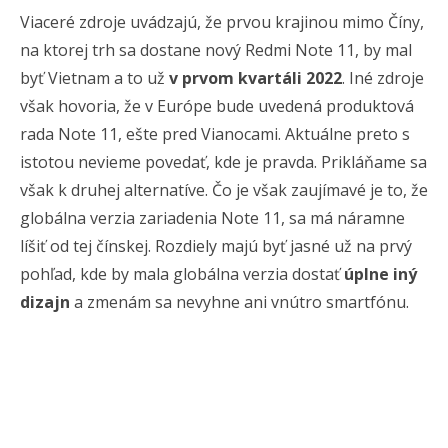
Viaceré zdroje uvádzajú, že prvou krajinou mimo Číny,
na ktorej trh sa dostane nový Redmi Note 11, by mal
byť Vietnam a to už
v prvom kvartáli 2022
. Iné zdroje
však hovoria, že v Európe bude uvedená produktová
rada Note 11, ešte pred Vianocami. Aktuálne preto s
istotou nevieme povedať, kde je pravda. Prikláňame sa
však k druhej alternatíve. Čo je však zaujímavé je to, že
globálna verzia zariadenia Note 11, sa má náramne
líšiť od tej čínskej. Rozdiely majú byť jasné už na prvý
pohľad, kde by mala globálna verzia dostať
úplne iný
dizajn
a zmenám sa nevyhne ani vnútro smartfónu.