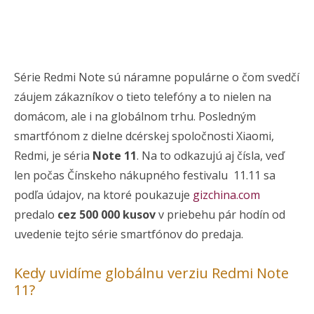
Série Redmi Note sú náramne populárne o čom svedčí
záujem zákazníkov o tieto telefóny a to nielen na
domácom, ale i na globálnom trhu. Posledným
smartfónom z dielne dcérskej spoločnosti Xiaomi,
Redmi, je séria
Note 11
. Na to odkazujú aj čísla, veď
len počas Čínskeho nákupného festivalu 11.11 sa
podľa údajov, na ktoré poukazuje
gizchina.com
predalo
cez 500 000 kusov
v priebehu pár hodín od
uvedenie tejto série smartfónov do predaja.
Kedy uvidíme globálnu verziu Redmi Note
11?