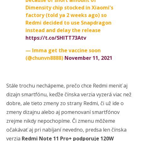
Dimensity chip stocked in Xiaomi's
factory (told ya 2 weeks ago) so
Redmi decided to use Snapdragon
instead and delay the release
https://t.co/SHITT73Atv
— Imma get the vaccine soon
(@chunvn8888)
November 11, 2021
Stále trochu nechápeme, prečo chce Redmi meniť aj
dizajn smartfónu, keďže čínska verzia vyzerá viac než
dobre, ale tieto zmeny zo strany Redmi, či už ide o
zmeny dizajnu alebo aj pomenovaní smartfónov
zrejme nikdy nepochopíme. Či zmenu môžeme
očakávať aj pri nabíjaní nevedno, predsa len čínska
verzia
Redmi Note 11 Pro+ podporuje 120W