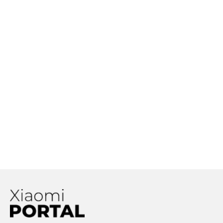
Ako správne nabíjať batériu v
smartfóne?
Meno
Ako si v Xiaomi smartfóne môžete
aktivovať novú generáciu HEIF
formátu fotografií a čo to vlastne
je?
150W nabíjanie je za rohom. Aký to
E-mail
Adresa webu
bude mať vplyv na batériu?