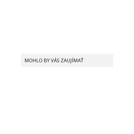
MOHLO BY VÁS ZAUJÍMAŤ
Projektor, ktorý dáte do
kabelky, premieta v HD a
stojí len 144.99$
Xiaomi Mi 11 bude jedným
z prvých zariadení, v
ktorých sa objaví
Snapdragon 888