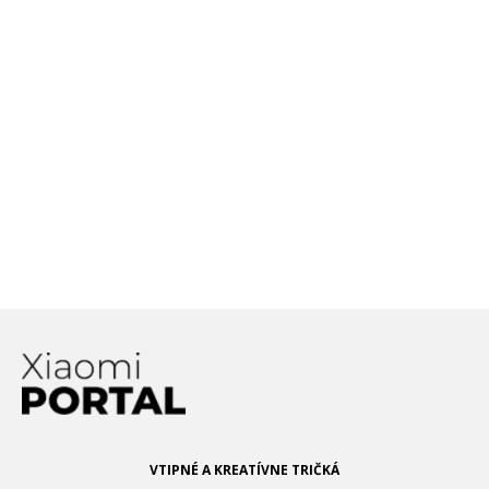
Po akej dobe potrebujeme
vymeniť batériu nášho
smartfónu? Pozrite sa,
koľko taká batéria vydrží!
Patent Xiaomi odhaľuje
unikátne riešenie kamery,
ktorá by „zjednotila“ kvalitu
selfie fotoaparátu a toho
hlavného
VTIPNÉ A KREATÍVNE TRIČKÁ