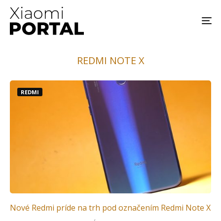
REDMI NOTE X
REDMI
Nové Redmi príde na trh pod označením Redmi Note X