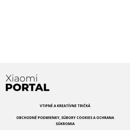
je?
Xiaomi testuje telefón s
200 MP fotoaparátom.
Hovoria o tom prvé
leaknuté informácie
VTIPNÉ A KREATÍVNE TRIČKÁ
OBCHODNÉ PODMIENKY, SÚBORY COOKIES A OCHRANA
SÚKROMIA