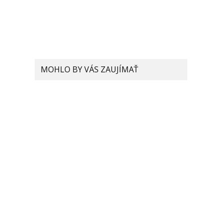
MOHLO BY VÁS ZAUJÍMAŤ
Bude Xiaomi nezávislé od
dodávok procesorov od
Qualcommu? Spoločnosť
má predstaviť svoj vlastný
procesor!
Procesory Snapdragon
čaká zmena v označovaní.
Čo o tom zatiaľ vieme?
Xiaomi plánuje predstaviť
smartfón s UWB
technológiou, čo to vlastne