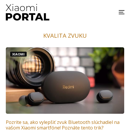
KVALITA ZVUKU
XIAOMI
Pozrite sa, ako vylepšiť zvuk Bluetooth slúchadiel na
vašom Xiaomi smartfóne! Poznáte tento trik?