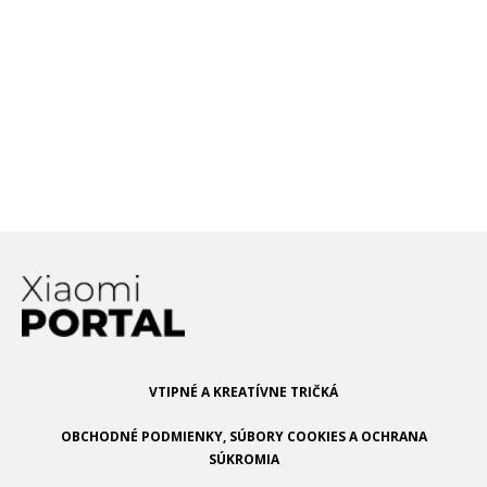
obrazovku telefónu
Mobilný operátor 4ka
spúšťa v Bratislave pilotnú
fázu 5G siete
VTIPNÉ A KREATÍVNE TRIČKÁ
OBCHODNÉ PODMIENKY, SÚBORY COOKIES A OCHRANA
SÚKROMIA