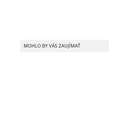
MOHLO BY VÁS ZAUJÍMAŤ
Xiaomi testuje telefón s
200 MP fotoaparátom.
Hovoria o tom prvé
leaknuté informácie
Vylepšený procesor
Snapdragon 888 Pro môže
posunúť Xiaomi zas o niečo
ďalej
Selfie kamera sa prvýkrát
skryje v Xiaomi pod