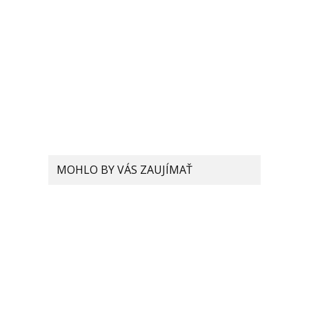
MOHLO BY VÁS ZAUJÍMAŤ
Xiaomi testuje telefón s
200 MP fotoaparátom.
Hovoria o tom prvé
leaknuté informácie
Ako správne nabíjať batériu
v smartfóne?