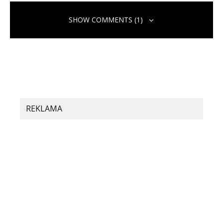
SHOW COMMENTS (1)
Spätné upozornenie:
Ide o smartfón, či tablet? Bolo
zachytené skladateľné zariadenie od Xiaomi s MIUI 12.
Čo to je? | Xiaomiportal.sk
REKLAMA
Pridaj komentár
Vaša e-mailová adresa nebude zverejnená.
Vyžadované polia sú
označené
*
Komentár
*