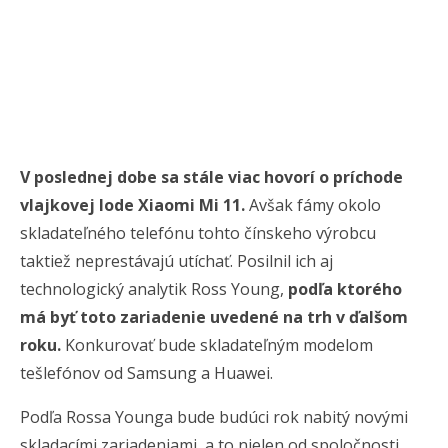
V poslednej dobe sa stále viac hovorí o príchode
vlajkovej lode Xiaomi Mi 11.
Avšak fámy okolo
skladateľného telefónu tohto čínskeho výrobcu
taktiež neprestávajú utíchať. Posilnil ich aj
technologický analytik Ross Young,
podľa ktorého
má byť toto zariadenie uvedené na trh v ďalšom
roku.
Konkurovať bude skladateľným modelom
tešlefónov od Samsung a Huawei.
Podľa Rossa Younga bude budúci rok nabitý novými
skladacími zariadeniami, a to nielen od spoločnosti