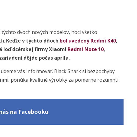
týchto dvoch nových modelov, hoci všetko
ch.
Keďže v týchto dňoch
bol uvedený Redmi K40
,
á loď dcérskej firmy Xiaomi
Redmi Note 10
,
ariadení dôjde počas apríla.
budeme vás informovať. Black Shark si bezpochyby
fónmi, ponúka kvalitné výrobky za pomerne rozumnú
e nás na Facebooku