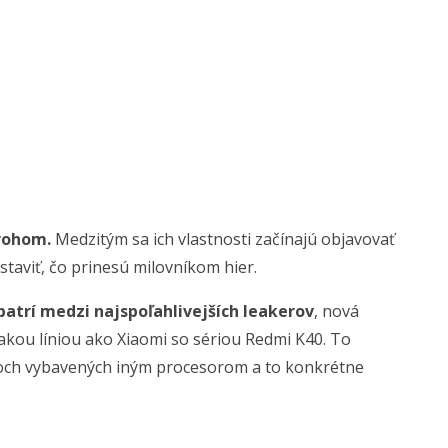
 rohom.
Medzitým sa ich vlastnosti začínajú objavovať
staviť, čo prinesú milovníkom hier.
patrí medzi najspoľahlivejších leakerov
, nová
kou líniou ako Xiaomi so sériou Redmi K40. To
loch vybavených iným procesorom a to konkrétne