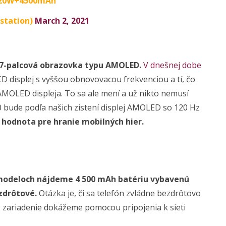
120W+4500mAh
_station)
March 2, 2021
67-palcová obrazovka typu AMOLED.
V dnešnej dobe
LCD displej s vyššou obnovovacou frekvenciou a tí, čo
AMOLED displeja. To sa ale mení a už nikto nemusí
0 bude podľa našich zistení displej AMOLED so 120 Hz
a hodnota pre hranie mobilných hier.
modeloch nájdeme 4 500 mAh batériu vybavenú
zdrôtové.
Otázka je, či sa telefón zvládne bezdrôtovo
, zariadenie dokážeme pomocou pripojenia k sieti