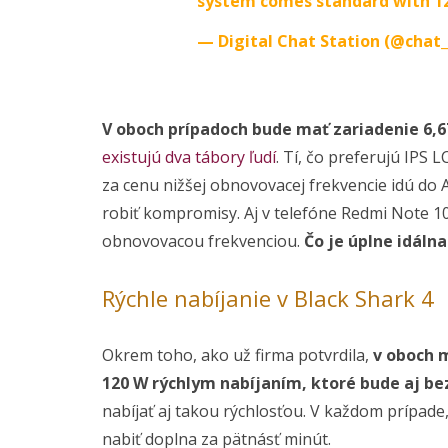
system comes standard with 
— Digital Chat Station (@chat
V oboch prípadoch bude mať zariadenie 6,
existujú dva tábory ľudí
. Tí, čo preferujú IPS 
za cenu nižšej obnovovacej frekvencie idú do 
robiť kompromisy. Aj v telefóne Redmi Note 1
obnovovacou frekvenciou.
Čo je úplne idáln
Rýchle nabíjanie v Black Shark 4
Okrem toho, ako už firma potvrdila,
v oboch 
120 W rýchlym nabíjaním, ktoré bude aj be
nabíjať aj takou rýchlosťou. V každom prípade
nabiť doplna za pätnásť minút.