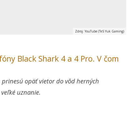
Zdroj: YouTube (TeS Yuk Gaming)
fóny Black Shark 4 a 4 Pro. V čom
h prinesú opäť vietor do vôd herných
i veľké uznanie.