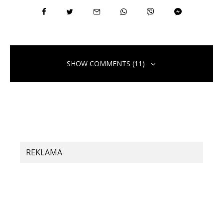
SHOW COMMENTS (11)
Binance代码
17. júna 2026 o 9:54
Thank you for your sharing. I am worried that I lack
REKLAMA
creative ideas. It is your article that makes me full of
hope. Thank you. But, I have a question, can you help
me?
https://www.binance.com/register?ref=IXBIAFVY