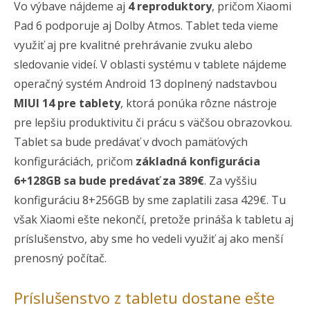
Vo výbave nájdeme aj
4 reproduktory
, pričom Xiaomi
Pad 6 podporuje aj Dolby Atmos. Tablet teda vieme
využiť aj pre kvalitné prehrávanie zvuku alebo
sledovanie videí. V oblasti systému v tablete nájdeme
operačný systém Android 13 doplnený nadstavbou
MIUI 14 pre tablety
, ktorá ponúka rôzne nástroje
pre lepšiu produktivitu či prácu s väčšou obrazovkou.
Tablet sa bude predávať v dvoch pamäťových
konfiguráciách, pričom
základná konfigurácia
6+128GB sa bude predávať za 389€
. Za vyššiu
konfiguráciu 8+256GB by sme zaplatili zasa 429€. Tu
však Xiaomi ešte nekončí, pretože prináša k tabletu aj
príslušenstvo, aby sme ho vedeli využiť aj ako menší
prenosný počítač.
Príslušenstvo z tabletu dostane ešte