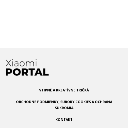
ref=XZNNWTW7
Ktoré Xiaomi smartfóny podporujú
bezdrôtové nabíjanie? Pozrite sa na
ich zoznam!
Binance推荐奖金
13. februára 2026 o 22:09
I don’t think the title of your article matches the
content lol. Just kidding, mainly because I had some
doubts after reading the article.
superlgapp
VTIPNÉ A KREATÍVNE TRIČKÁ
8. januára 2026 o 17:59
OBCHODNÉ PODMIENKY, SÚBORY COOKIES A OCHRANA
SÚKROMIA
Yo, I’ve been messing around with
superlgapp
, and it’s
pretty legit. The interface is slick, and it’s got some
KONTAKT
cool features I haven’t seen anywhere else. Definitely