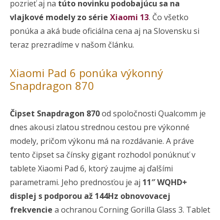
pozrieť aj na
túto novinku podobajúcu sa na
vlajkové modely zo série
Xiaomi 13
. Čo všetko
ponúka a aká bude oficiálna cena aj na Slovensku si
teraz prezradíme v našom článku.
Xiaomi Pad 6 ponúka výkonný
Snapdragon 870
Čipset Snapdragon 870
od spoločnosti Qualcomm je
dnes akousi zlatou strednou cestou pre výkonné
modely, pričom výkonu má na rozdávanie. A práve
tento čipset sa čínsky gigant rozhodol ponúknuť v
tablete Xiaomi Pad 6, ktorý zaujme aj ďalšími
parametrami. Jeho prednosťou je aj
11″ WQHD+
displej s podporou až 144Hz obnovovacej
frekvencie
a ochranou Corning Gorilla Glass 3. Tablet