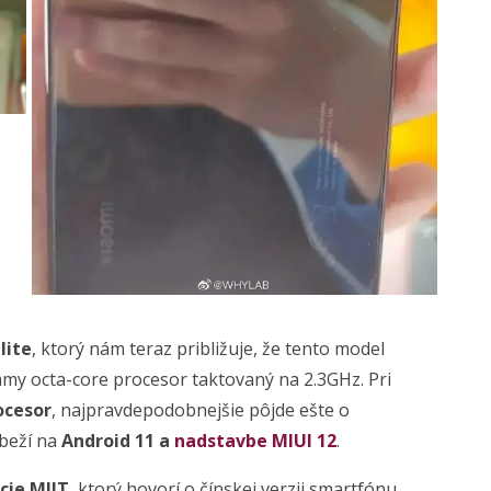
lite
, ktorý nám teraz približuje, že tento model
y octa-core procesor taktovaný na 2.3GHz. Pri
ocesor
, najpravdepodobnejšie pôjde ešte o
 beží na
Android 11 a
nadstavbe MIUI 12
.
ácie MIIT
, ktorý hovorí o čínskej verzii smartfónu.