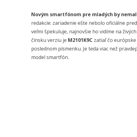
Novým smartfónom pre mladých by nemalo 
redakcie: zariadenie ešte nebolo oficiálne pr
veľmi špekuluje, najnovšie ho vidíme na živých
čínsku verziu je
M2101K9C
zatiaľ čo európske
poslednom písmenku. Je teda viac než pravde
model smartfón.