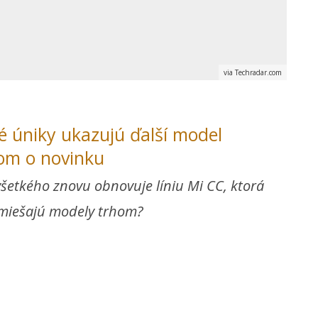
via Techradar.com
é úniky ukazujú ďalší model
om o novinku
šetkého znovu obnovuje líniu Mi CC, ktorá
amiešajú modely trhom?