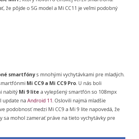
, že pôjde o 5G model a Mi CC11 je veľmi podobný
upné smartfóny
s mnohými vychytávkami pre mladých.
o smartfónmi
Mi CC9 a Mi CC9 Pro
. U nás boli
i nabitý
Mi 9 lite
a vylepšený smartfón so 108mpx
il update na
Android 11
. Oslovili najmä mladšie
áve podobnosť medzi Mi CC9 a Mi 9 lite napovedá, že
 by sa mohol zamerať práve na tieto vychytávky pre