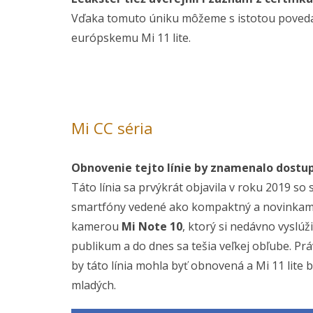
Vďaka tomuto úniku môžeme s istotou povedať
európskemu Mi 11 lite.
Mi CC séria
Obnovenie tejto línie by znamenalo dost
Táto línia sa prvýkrát objavila v roku 2019 s
smartfóny vedené ako kompaktný a novinkam
kamerou
Mi Note 10
, ktorý si nedávno vyslúž
publikum a do dnes sa tešia veľkej obľube. Pr
by táto línia mohla byť obnovená a Mi 11 lite
mladých.