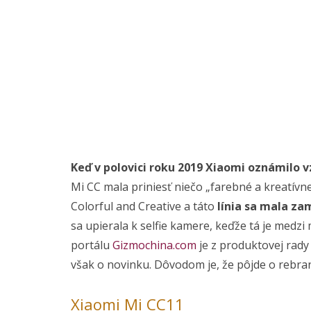
Keď v polovici roku 2019 Xiaomi oznámilo vz
Mi CC mala priniesť niečo „farebné a kreatívn
Colorful and Creative a táto
línia sa mala za
sa upierala k selfie kamere, keďže tá je medzi
portálu
Gizmochina.com
je z produktovej rad
však o novinku. Dôvodom je, že pôjde o rebr
Xiaomi Mi CC11