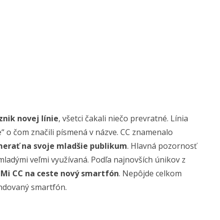
nik novej línie
, všetci čakali niečo prevratné. Línia
e“ o čom značili písmená v názve. CC znamenalo
merať na svoje mladšie publikum
. Hlavná pozornosť
 mladými veľmi využívaná. Podľa najnovších únikov z
y
Mi CC na ceste nový smartfón
. Nepôjde celkom
andovaný smartfón.