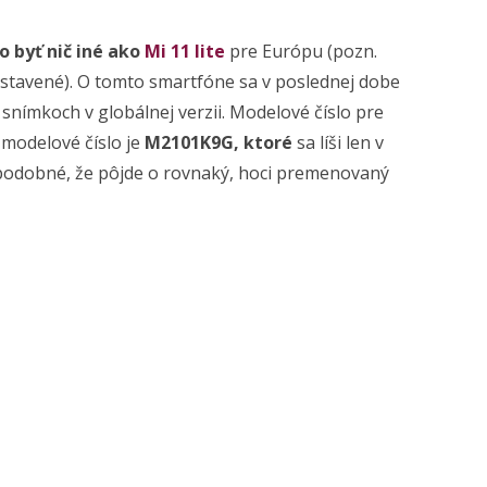
byť nič iné ako
Mi 11 lite
pre Európu (pozn.
edstavené). O tomto smartfóne sa v poslednej dobe
 snímkoch v globálnej verzii. Modelové číslo pre
 modelové číslo je
M2101K9G, ktoré
sa líši len v
podobné, že pôjde o rovnaký, hoci premenovaný