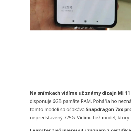
Na snímkach vidíme už známy dizajn Mi 11 
disponuje 6GB pamäte RAM. Poháňa ho neznám
tomto modeli sa očakáva
Snapdragon 7xx pr
nepredstavený 775G. Vidíme tiež model, ktorý
Leakster tiež uverejnil i záznam z certifik