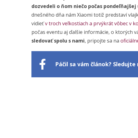
dozvedeli o ňom niečo počas pondeľňajšej
dnešného dňa nám Xiaomi totiž predstaví vlajk
vidieť
v troch veľkostiach a prvýkrát vôbec v
počas eventu aj ďalšie informácie, o ktorých
sledovať spolu s nami
, pripojte sa na
oficiál
Páčil sa vám článok? Sledujt