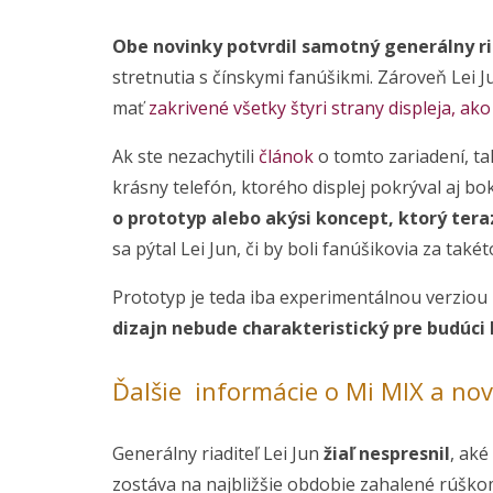
Obe novinky potvrdil samotný generálny ri
stretnutia s čínskymi fanúšikmi. Zároveň Lei J
mať
zakrivené všetky štyri strany displeja, a
Ak ste nezachytili
článok
o tomto zariadení, ta
krásny telefón, ktorého displej pokrýval aj bo
o prototyp alebo akýsi koncept, ktorý tera
sa pýtal Lei Jun, či by boli fanúšikovia za také
Prototyp je teda iba experimentálnou verzi
dizajn nebude charakteristický pre budúci 
Ďalšie informácie o Mi MIX a nov
Generálny riaditeľ Lei Jun
žiaľ nespresnil
, aké
zostáva na najbližšie obdobie zahalené rúško