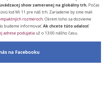
 uvádzacej show zameranej na globálny trh.
Počas
ovú lod Mi 11 pre náš trh. Zariadenie by sme mali
 kompaktných rozmeroch
. Okrem toho sa dozvieme
 vás budeme informovať.
Ak chcete túto udalosť
nej adrese podujatia
už o 13:00 nášho času.
e nás na Facebooku