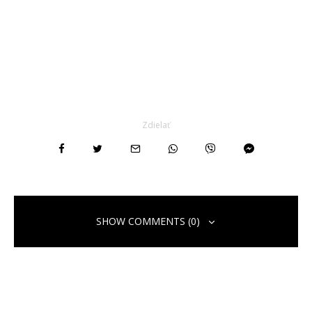
Zdielať
SHOW COMMENTS (0)
Pridaj komentár
Vaša e-mailová adresa nebude zverejnená.
Vyžadované polia sú
označené
*