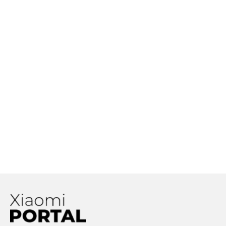
Máte vo svojom smartfóne
dostatok pamäte RAM? Toľkoto GB
treba k tomu, aby váš smartfón
bežal plynulo!
Revolúcia v mobilnej fotografii?
Xiaomi chce priniesť Liquid Lens
Dolby Vision technológiu nájdeme
už aj v Xiaomi smartfónoch. Čo to je
a ktoré zariadenia ju podporujú?