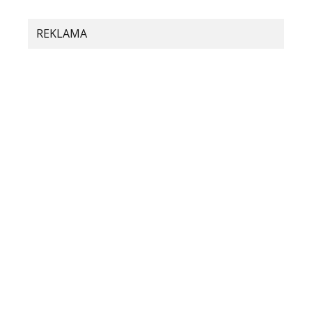
Komentár
*
REKLAMA
Meno
E-mail
Adresa webu