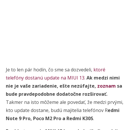
Je to len pár hodín, čo sme sa dozvedeli,
ktoré
telefóny dostanú update na MIUI 13
.
Ak medzi nimi
nie je vaše zariadenie, ešte nezúfajte,
zoznam
sa
bude pravdepodobne dodatočne rozširovať.
Takmer na isto môžeme ale povedať, že medzi prvými,
kto update dostane, budú majitelia telefónov R
edmi
Note 9 Pro, Poco M2 Pro a Redmi K30S
.