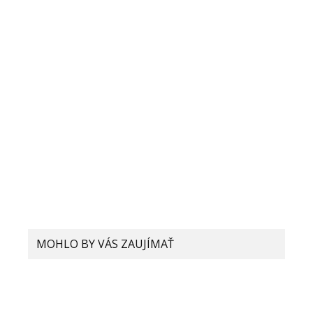
MOHLO BY VÁS ZAUJÍMAŤ
Xiaomi už čoskoro prinesie
technológiu VoNR. Čo to je a bude
mať u nás využitie?