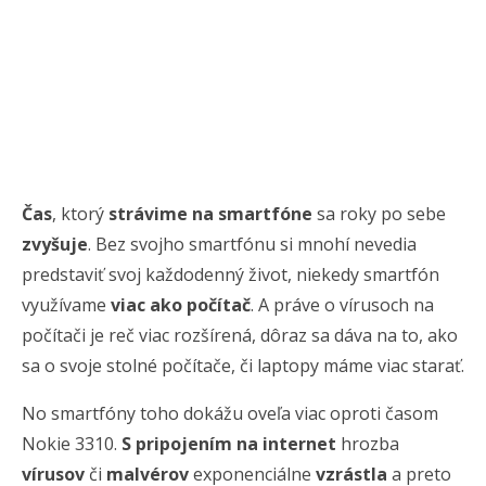
Čas
, ktorý
strávime na smartfóne
sa roky po sebe
zvyšuje
. Bez svojho smartfónu si mnohí nevedia
predstaviť svoj každodenný život, niekedy smartfón
využívame
viac ako počítač
. A práve o vírusoch na
počítači je reč viac rozšírená, dôraz sa dáva na to, ako
sa o svoje stolné počítače, či laptopy máme viac starať.
No smartfóny toho dokážu oveľa viac oproti časom
Nokie 3310.
S pripojením na internet
hrozba
vírusov
či
malvérov
exponenciálne
vzrástla
a preto