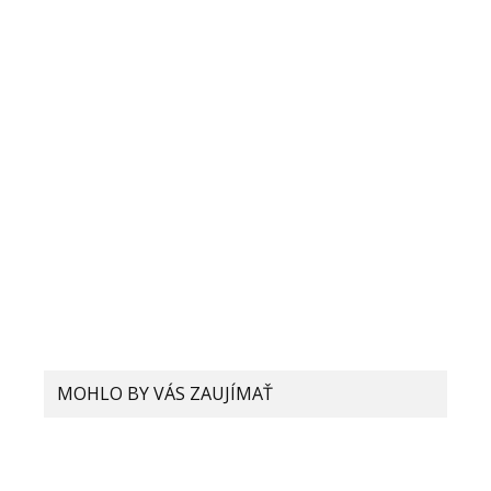
MOHLO BY VÁS ZAUJÍMAŤ
Xiaomi sa 120W rýchle nabíjanie
máli. Chce výrazne viac, až vzniká