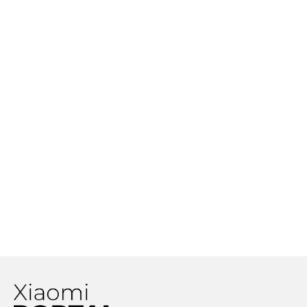
otázka, potrebujeme taký výkon?
Ako správne nabíjať batériu v
smartfóne?
Xiaomi rozširuje spoluprácu so
spoločnosťou MediaTek! Ako to
bude ďalej?
Xiaomi prichádza s riešením, ako
odstrániť fotoaparát z tela telefónu