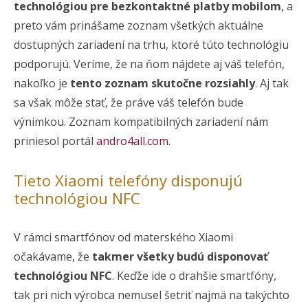
technológiou pre bezkontaktné platby mobilom
, a
preto vám prinášame zoznam všetkých aktuálne
dostupných zariadení na trhu, ktoré túto technológiu
podporujú. Veríme, že na ňom nájdete aj váš telefón,
nakoľko je
tento zoznam skutočne rozsiahly
. Aj tak
sa však môže stať, že práve váš telefón bude
výnimkou. Zoznam kompatibilných zariadení nám
priniesol portál
andro4all.com
.
Tieto Xiaomi telefóny disponujú
technológiou NFC
V rámci smartfónov od materského Xiaomi
očakávame, že
takmer všetky budú disponovať
technológiou NFC
. Keďže ide o drahšie smartfóny,
tak pri nich výrobca nemusel šetriť najmä na takýchto