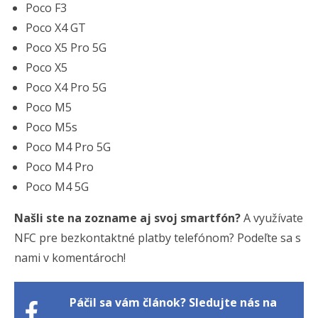
Poco F3
Poco X4 GT
Poco X5 Pro 5G
Poco X5
Poco X4 Pro 5G
Poco M5
Poco M5s
Poco M4 Pro 5G
Poco M4 Pro
Poco M4 5G
Našli ste na zozname aj svoj smartfón?
A využívate
NFC pre bezkontaktné platby telefónom? Podeľte sa s
nami v komentároch!
Páčil sa vám článok? Sledujte nás na