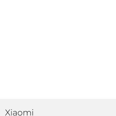
zážitky z pozerania filmov
Xiaomi plánuje predstaviť smartfón
s UWB technológiou, čo to vlastne
je?
Xiaomi už čoskoro prinesie
technológiu VoNR. Čo to je a bude
mať u nás využitie?
210W nabíjanie od Xiaomi
nedosahuje výsledky, aké sa
prezentovali: Za koľko dokáže nabiť
smartfón z 0 na 100%?