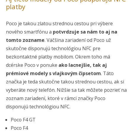
platby
Poco je takou zlatou strednou cestou pri výbere
nového smartfónu a
potvrdzuje sa nám to aj na
tomto zozname
. Väčšina zariadení od Poco už
skutočne disponujú technológiou NFC pre
bezkontaktné platby mobilom. Okrem toho má
dcérske Poco v ponuke
ako lacnejšie, tak aj
prémiové modely s vlajkovým čipsetom
. Táto
značka je teda skutočne takou strednou cestou, ak si
vyberáte nový telefón. Nižšie sa tak môžete pozrieť na
zoznam zariadení, ktoré v rámci značky Poco
disponujú technológiou NFC.
Poco F4 GT
Poco F4