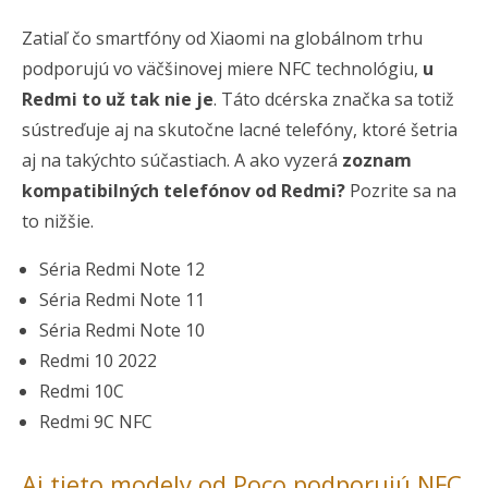
Zatiaľ čo smartfóny od Xiaomi na globálnom trhu
podporujú vo väčšinovej miere NFC technológiu,
u
Redmi to už tak nie je
. Táto dcérska značka sa totiž
sústreďuje aj na skutočne lacné telefóny, ktoré šetria
aj na takýchto súčastiach. A ako vyzerá
zoznam
kompatibilných telefónov od Redmi?
Pozrite sa na
to nižšie.
Séria Redmi Note 12
Séria Redmi Note 11
Séria Redmi Note 10
Redmi 10 2022
Redmi 10C
Redmi 9C NFC
Aj tieto modely od Poco podporujú NFC