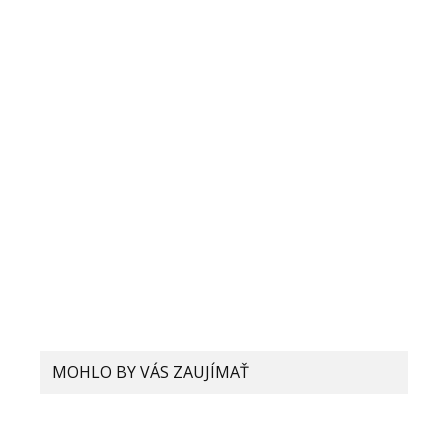
MOHLO BY VÁS ZAUJÍMAŤ
Život v rozlíšení 4K: Ako Xiaomi mení