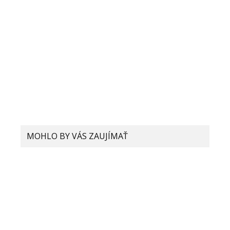
MOHLO BY VÁS ZAUJÍMAŤ
Čo je to deepfake a aké
nebezpečenstvo to so sebou
prináša? Rozoznať pravdu na
internete je čoraz ťažšie!
Mi 11 Pro pravdepodobne príde s
technológiu bezdrôtového