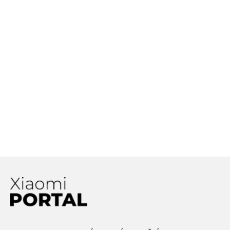
nabíjania, akú sme doposiaľ ešte v
smartfóne nevideli
Xiaomi Mi 11 bude jedným z prvých
zariadení, v ktorých sa objaví
Snapdragon 888
Bude Xiaomi nezávislé od dodávok
procesorov od Qualcommu?
Spoločnosť má predstaviť svoj
vlastný procesor!