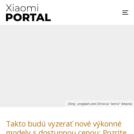
Zdroj: unsplash.com (Vinicius "amnx" Amano)
Takto budú vyzerať nové výkonné
modely s dostupnou cenou: Pozrite