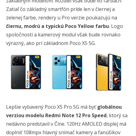
základným modelom. Rozdiel však bude vo farbách.
Zatiaľ čo základný smartfón príde len v čiernej a
zelenej farbe, rendery u Pro verzie poukazujú na
čiernu, modrú a typickú Poco Yellow farbu
. Logo
spoločnosti a kamerový modul však bude rovnako
výrazný, ako pri základnom Poco X5 5G.
Lepšie vybavený Poco X5 Pro 5G má byť
globálnou
verziou modelu Redmi Note 12 Pro Speed
, ktorý sa
nedávno predstavil v Číne. 120Hz AMOLED displej má
doplniť 108mpx hlavný snímač kamery a fanúšikov