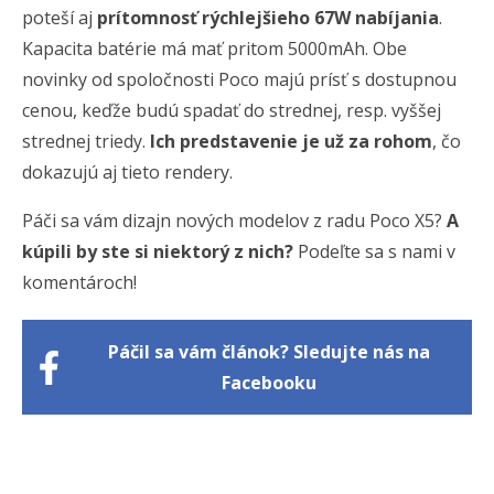
poteší aj
prítomnosť rýchlejšieho 67W nabíjania
.
Kapacita batérie má mať pritom 5000mAh. Obe
novinky od spoločnosti Poco majú prísť s dostupnou
cenou, keďže budú spadať do strednej, resp. vyššej
strednej triedy.
Ich predstavenie je už za rohom
, čo
dokazujú aj tieto rendery.
Páči sa vám dizajn nových modelov z radu Poco X5?
A
kúpili by ste si niektorý z nich?
Podeľte sa s nami v
komentároch!
Páčil sa vám článok? Sledujte nás na
Facebooku