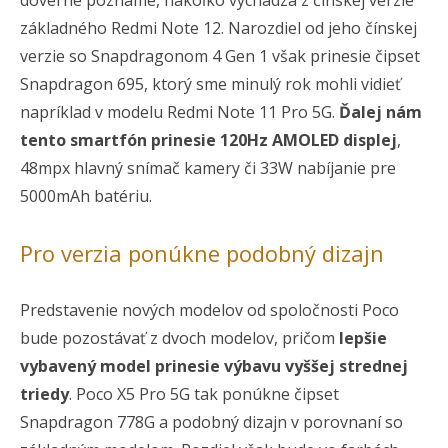
dôverne poznáme, nakoľko vychádza z čínskej verzie
základného Redmi Note 12. Narozdiel od jeho čínskej
verzie so Snapdragonom 4 Gen 1 však prinesie čipset
Snapdragon 695, ktorý sme minulý rok mohli vidieť
napríklad v modelu Redmi Note 11 Pro 5G.
Ďalej nám
tento smartfón prinesie 120Hz AMOLED displej
,
48mpx hlavný snímač kamery či 33W nabíjanie pre
5000mAh batériu.
Pro verzia ponúkne podobný dizajn
Predstavenie nových modelov od spoločnosti Poco
bude pozostávať z dvoch modelov, pričom
lepšie
vybavený model prinesie výbavu vyššej strednej
triedy
. Poco X5 Pro 5G tak ponúkne čipset
Snapdragon 778G a podobný dizajn v porovnaní so