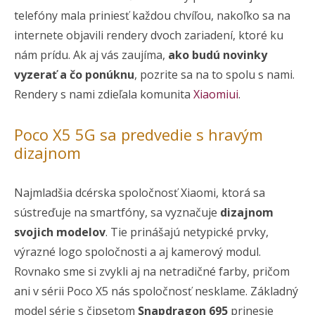
telefóny mala priniesť každou chvíľou, nakoľko sa na
internete objavili rendery dvoch zariadení, ktoré ku
nám prídu. Ak aj vás zaujíma,
ako budú novinky
vyzerať a čo ponúknu
, pozrite sa na to spolu s nami.
Rendery s nami zdieľala komunita
Xiaomiui
.
Poco X5 5G sa predvedie s hravým
dizajnom
Najmladšia dcérska spoločnosť Xiaomi, ktorá sa
sústreďuje na smartfóny, sa vyznačuje
dizajnom
svojich modelov
. Tie prinášajú netypické prvky,
výrazné logo spoločnosti a aj kamerový modul.
Rovnako sme si zvykli aj na netradičné farby, pričom
ani v sérii Poco X5 nás spoločnosť nesklame. Základný
model série s čipsetom
Snapdragon 695
prinesie