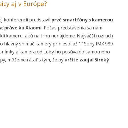
icy aj v Európe?
j konferencii predstavil
prvé smartfóny s kamerou
sť práve ku Xiaomi
. Počas predstavenia sa nám
úkli kameru, akú na trhu nenájdeme. Najväčší rozruch
ko hlavný snímač kamery priniesol až 1″ Sony IMX 989.
snímky a kamera od Leicy ho posúva do samotného
ópy, môžeme rátať s tým, že by
určite zaujal široký