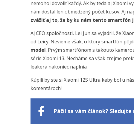
nemohol dovoliť každý. Ak by teda aj Xiaomi vy
nám dostal len obmedzený počet kusov. Aj na
zvážiť aj to, že by ku nám tento smartfón 
Aj CEO spoločnosti, Lei Jun sa vyjadril, že X
od Leicy. Nevieme však, o ktorý smartfón pôj
model
. Prvým smartfónom s takouto kamerou 
série Xiaomi 13. Necháme sa však zrejme prek
leakera nakoniec naplnia.
Kúpili by ste si Xiaomi 12S Ultra keby bol u ná
komentároch!
Páčil sa vám článok? Sledujt