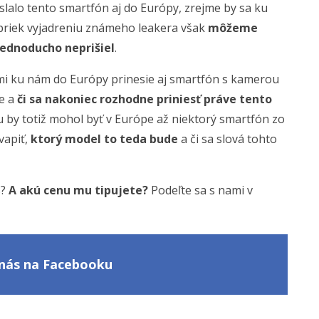
slalo tento smartfón aj do Európy, zrejme by sa ku
priek vyjadreniu známeho leakera však
môžeme
jednoducho neprišiel
.
iaomi ku nám do Európy prinesie aj smartfón s kamerou
de a
či sa nakoniec rozhodne priniesť práve tento
by totiž mohol byť v Európe až niektorý smartfón zo
vapiť,
ktorý model to teda bude
a či sa slová tohto
s?
A akú cenu mu tipujete?
Podeľte sa s nami v
e nás na Facebooku