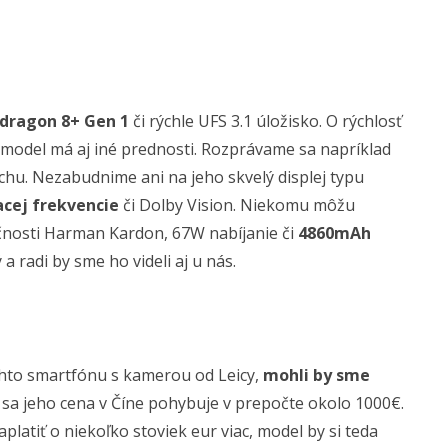
dragon 8+ Gen 1
či rýchle UFS 3.1 úložisko. O rýchlosť
model má aj iné prednosti. Rozprávame sa napríklad
rachu. Nezabudnime ani na jeho skvelý displej typu
cej frekvencie
či Dolby Vision. Niekomu môžu
nosti Harman Kardon, 67W nabíjanie či
4860mAh
a radi by sme ho videli aj u nás.
ohto smartfónu s kamerou od Leicy,
mohli by sme
z sa jeho cena v Číne pohybuje v prepočte okolo 1000€.
platiť o niekoľko stoviek eur viac, model by si teda