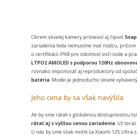
Okrem skvelej kamery priniesol aj čipset
Snap
zariadenia teda nemusíme mať núdzu, pričom 
o certifikácii IP68 pre odolnosť voči vode a p
LTPO2 AMOLED s podporou 120Hz obnovova
rovnako imponovať aj reproduktory od spoloč
batéria
. Model je jednoducho skvele vybavený 
Jeho cena by sa však navýšila
Ak by sme rátali s globálnou dostupnosťou t
rátať aj s vyššou cenou zariadenia
. Už tera
U nás by sme však mohli za Xiaomi 12S Ultra za