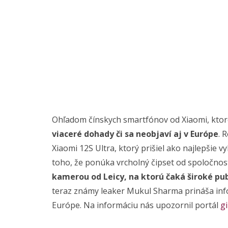
Ohľadom čínskych smartfónov od Xiaomi, ktor
viaceré dohady či sa neobjaví aj v Európe
. 
Xiaomi 12S Ultra, ktorý prišiel ako najlepšie
toho, že ponúka vrcholný čipset od spoločno
kamerou od Leicy, na ktorú čaká široké pub
teraz známy leaker Mukul Sharma prináša info
Európe. Na informáciu nás upozornil portál
g