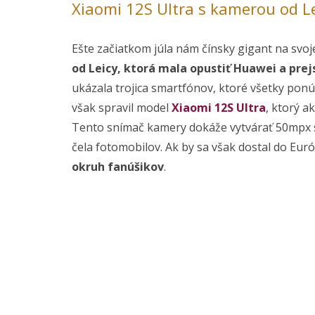
Xiaomi 12S Ultra s kamerou od Le
Ešte začiatkom júla nám čínsky gigant na svoje
od Leicy, ktorá mala opustiť Huawei a prej
ukázala trojica smartfónov, ktoré všetky pon
však spravil model
Xiaomi 12S Ultra
, ktorý a
Tento snímač kamery dokáže vytvárať 50mpx 
čela fotomobilov. Ak by sa však dostal do Eur
okruh fanúšikov
.