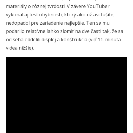
materiály o rôznej tvrdosti. V závere YouTuber
vykonal aj test ohybnosti, ktorý ako už asi tušíte,
nedopadol pre zariadenie najlepšie. Ten sa mu
podarilo relatívne ľahko zlomiť na dve časti tak, že sa
od seba oddelili displej a konštrukcia (viď 11. minúta
videa nižšie).