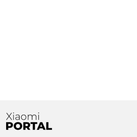
Xiaomi sa 120W rýchle nabíjanie
máli. Chce výrazne viac, až vzniká
otázka, potrebujeme taký výkon?
Aký je rozdiel medzi optickým
priblížením a digitálnym? Ktoré
Xiaomi smartfóny majú
teleobjektív?
Xiaomi Mi 11 bude jedným z prvých
zariadení, v ktorých sa objaví
Snapdragon 888