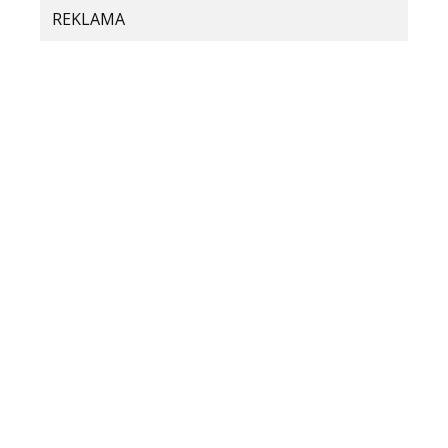
Komentár
*
REKLAMA
Meno
E-mail
Adresa webu