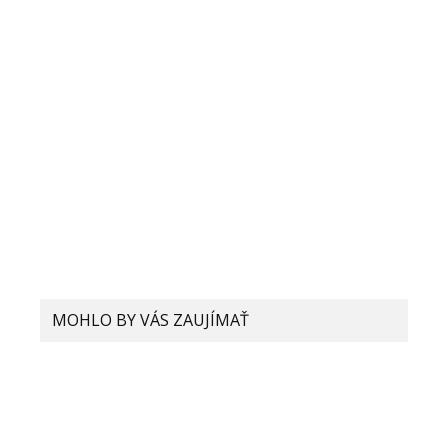
MOHLO BY VÁS ZAUJÍMAŤ
Klasické smartfóny sú na ústupe:
Výrobcovia smartfónov sa majú
sústrediť na skladateľné smartfóny!