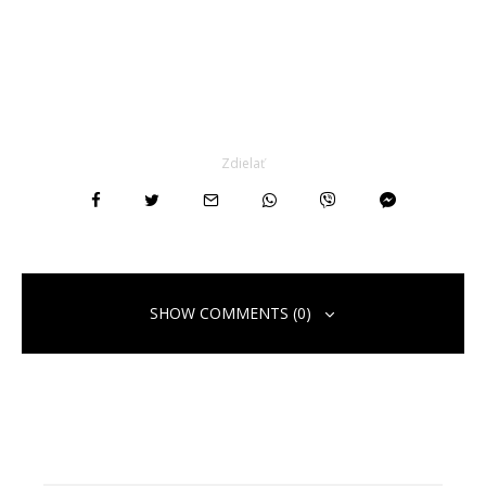
Zdielať
SHOW COMMENTS (0)
Pridaj komentár
Vaša e-mailová adresa nebude zverejnená.
Vyžadované polia sú
označené
*