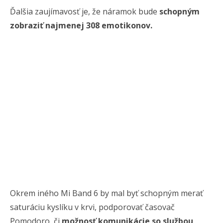
Ďalšia zaujímavosť je, že náramok bude
schopným
zobraziť najmenej 308 emotikonov.
Okrem iného Mi Band 6 by mal byť schopným merať
saturáciu kyslíku v krvi, podporovať časovač
Pomodoro, či
možnosť komunikácie so službou