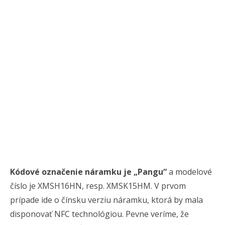
Kódové označenie náramku je „Pangu“
a modelové
číslo je XMSH16HN, resp. XMSK15HM. V prvom
prípade ide o čínsku verziu náramku, ktorá by mala
disponovať NFC technológiou.
Pevne veríme, že