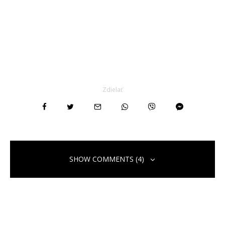
Zdielať
SHOW COMMENTS (4)
Binance注册奖金
4. júna 2026 o 15:51