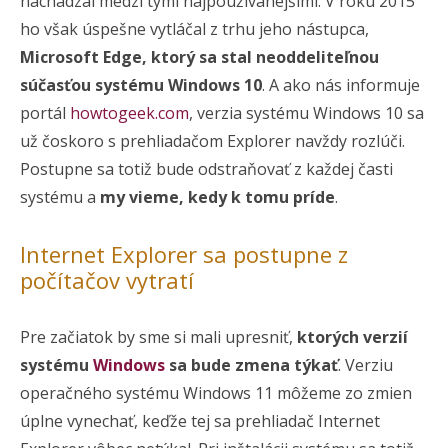
nachádzal medzi tými najpoužívanejšími. V roku 2015
ho však úspešne vytláčal z trhu jeho nástupca,
Microsoft Edge, ktorý sa stal neoddeliteľnou
súčasťou systému Windows 10
. A ako nás informuje
portál
howtogeek.com
, verzia systému Windows 10 sa
už čoskoro s prehliadačom Explorer navždy rozlúči.
Postupne sa totiž bude odstraňovať z každej časti
systému a
my vieme, kedy k tomu príde
.
Internet Explorer sa postupne z
počítačov vytratí
Pre začiatok by sme si mali upresniť,
ktorých verzií
systému
Windows
sa bude zmena týkať
. Verziu
operačného systému Windows 11 môžeme zo zmien
úplne vynechať, keďže tej sa prehliadač Internet