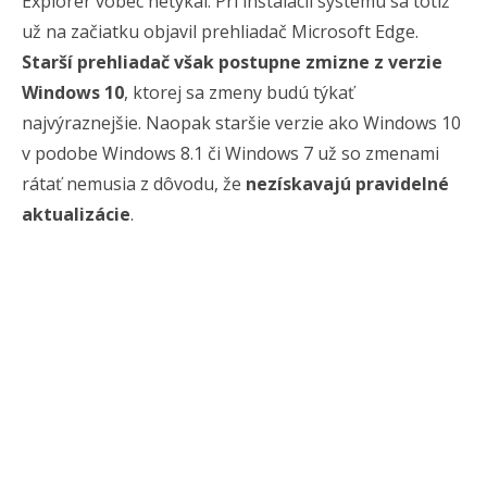
Explorer vôbec netýkal. Pri inštalácii systému sa totiž
už na začiatku objavil prehliadač Microsoft Edge.
Starší prehliadač však postupne zmizne z verzie
Windows 10
, ktorej sa zmeny budú týkať
najvýraznejšie. Naopak staršie verzie ako Windows 10
v podobe Windows 8.1 či Windows 7 už so zmenami
rátať nemusia z dôvodu, že
nezískavajú pravidelné
aktualizácie
.