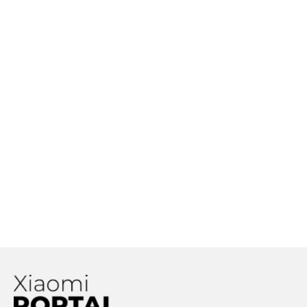
Pridaj komentár
Huawei, Xiaomi, SMIC a 87 ďalších
spoločností oznamuje spoluprácu.
Dôvodom majú byť obavy zo sankcií
Vaša e-mailová adresa nebude zverejnená.
Vyžadované polia sú
zo strany USA
označené
*
Ktoré Xiaomi telefóny podporujú
Komentár
*
WiFi 6 technológiu?
Xiaomi predstavilo bezdrôtovú
nabíjačku s výkonom 80W. Dokáže
až šialene rýchlo nabiť batériu
smartfónu
Meno