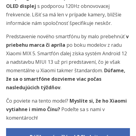
OLED displej
s podporou 120Hz obnovovacej
frekvencie. Líšiť sa má len v prípade kamery, bližšie
informácie nám spoločnosť špecifikuje neskôr.
Predstavenie nového smartfónu by malo prebehnúť
v
priebehu marca či apríla
po boku modelov z radu
Xiaomi MIX 5. Smartfón ďalej získa systém Android 12
a nadstavbu MIUI 13 už pri predstavení, čo je však
momentálne u Xiaomi takmer štandardom.
Dúfame,
že sa o smartfóne dozvieme viac počas
nasledujúcich týždňov
.
Čo poviete na tento model?
Myslíte si, že ho Xiaomi
vytiahne i mimo Čínu?
Podeľte sa s nami v
komentároch!