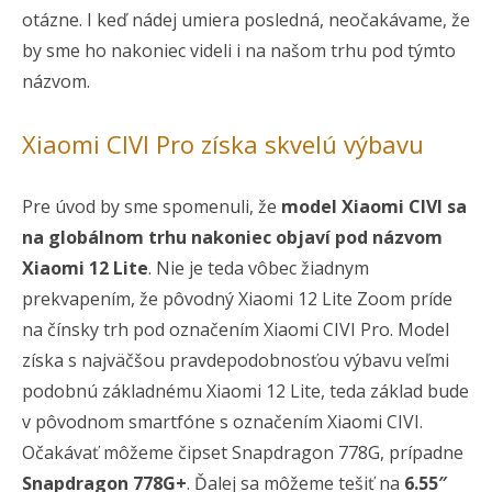
otázne. I keď nádej umiera posledná, neočakávame, že
by sme ho nakoniec videli i na našom trhu pod týmto
názvom.
Xiaomi CIVI Pro získa skvelú výbavu
Pre úvod by sme spomenuli, že
model Xiaomi CIVI sa
na globálnom trhu nakoniec objaví pod názvom
Xiaomi 12 Lite
. Nie je teda vôbec žiadnym
prekvapením, že pôvodný Xiaomi 12 Lite Zoom príde
na čínsky trh pod označením Xiaomi CIVI Pro. Model
získa s najväčšou pravdepodobnosťou výbavu veľmi
podobnú základnému Xiaomi 12 Lite, teda základ bude
v pôvodnom smartfóne s označením Xiaomi CIVI.
Očakávať môžeme čipset Snapdragon 778G, prípadne
Snapdragon 778G+
. Ďalej sa môžeme tešiť na
6.55″