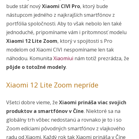
bude stáť nový
Xiaomi CIVI Pro
, ktorý bude
nástupcom jedného z najkrajších smartfónov z
portfólia spoločnosti. Aby to však nebolo len také
jednoduché, pripomíname vám i prítomnosť modelu
Xiaomi 12 Lite Zoom
, ktorý v spojitosti s Pro
modelom od Xiaomi CIVI nespomíname len tak
náhodou. Komunita
Xiaomiui
nám totiž prezrádza, že
pôjde o totožné modely
.
Xiaomi 12 Lite Zoom nepríde
Všetci dobre vieme, že
Xiaomi prináša viac svojich
produktov a smartfónov v Číne
. Niektoré sa na
globálny trh vôbec nedostanú a rovnako je to i so
Zoom edíciami pôvodných smartfónov z vlajkového
radu od Xiaomi. Každý rok tak Xiaomi prináša v Číne