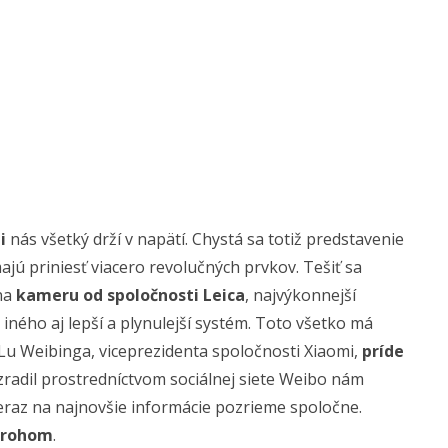
i
nás všetký drží v napätí. Chystá sa totiž predstavenie
ajú priniesť viacero revolučných prvkov. Tešiť sa
na
kameru od spoločnosti Leica
, najvýkonnejší
iného aj lepší a plynulejší systém. Toto všetko má
 Lu Weibinga, viceprezidenta spoločnosti Xiaomi,
príde
zradil prostredníctvom sociálnej siete Weibo nám
teraz na najnovšie informácie pozrieme spoločne.
a rohom
.