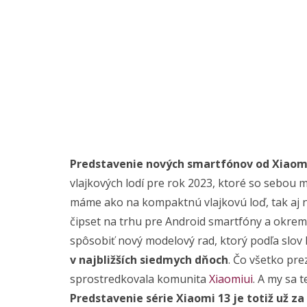
Predstavenie nových smartfónov od Xiaom
vlajkových lodí pre rok 2023, ktoré so sebou m
máme ako na kompaktnú vlajkovú loď, tak aj 
čipset na trhu pre Android smartfóny a okrem 
spôsobiť nový modelový rad, ktorý podľa slov
v najbližších siedmych dňoch
. Čo všetko pre
sprostredkovala komunita
Xiaomiui
. A my sa 
Predstavenie série Xiaomi 13 je totiž už z