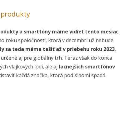
 produkty
produkty a smartfóny máme vidieť tento mesiac
.
o roku spoločnosti, ktorá v decembri už nebude
y sa teda máme tešiť až v priebehu roku 2023
,
rčené aj pre globálny trh. Teraz však do konca
h vlajkových lodí, ale aj
lacnejších smartfónov
edstaviť každá značka, ktorá pod Xiaomi spadá.