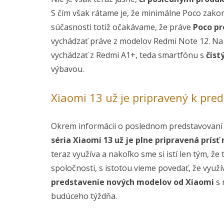
S čím však rátame je, že minimálne Poco zako
súčasnosti totiž očakávame, že práve
Poco pr
vychádzať práve z modelov Redmi Note 12. Na 
vychádzať z Redmi A1+, teda smartfónu s
čis
výbavou.
Xiaomi 13 už je pripravený k pre
Okrem informácii o poslednom predstavovaní 
séria Xiaomi 13 už je plne pripravená prísť
teraz využíva a nakoľko sme si istí len tým, že
spoločnosti, s istotou vieme povedať, že využ
predstavenie nových modelov od Xiaomi
s 
budúceho týždňa.