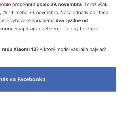
ohlo prebehnúť
okolo 29. novembra
. Teraz však
, 29.11. alebo 30. novembra. Naše odhady boli teda
lepšie vybavené zariadenia
dva týždne od
commu
, Snapdragonu 8 Gen 2. Ten by totiž mal
 radu Xiaomi 13?
A ktorý model vás láka najviac?
e nás na Facebooku