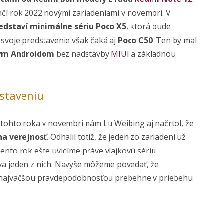
nčí rok 2022 novými zariadeniami v novembri. V
edstaví minimálne sériu Poco X5
, ktorá bude
svoje predstavenie však čaká aj
Poco C50
. Ten by mal
tým Androidom
bez nadstavby
MIUI
a základnou
dstaveniu
tohto roka v novembri nám Lu Weibing aj načrtol, že
 na verejnosť
. Odhalil totiž, že jeden zo zariadení už
 tento rok ešte uvidíme práve vlajkovú sériu
íva jeden z nich. Navyše môžeme povedať, že
najväčšou pravdepodobnosťou prebehne v priebehu