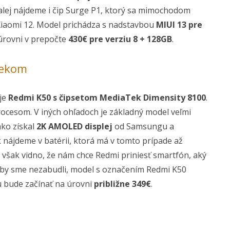
alej nájdeme i čip Surge P1, ktorý sa mimochodom
Xiaomi 12. Model prichádza s nadstavbou
MIUI 13 pre
úrovni v prepočte
430€ pre verziu 8 + 128GB
.
Tekom
 je
Redmi K50 s čipsetom MediaTek Dimensity 8100
.
cesom. V iných ohľadoch je základný model veľmi
ako získal
2K AMOLED displej
od Samsungu a
nájdeme v batérii, ktorá má v tomto prípade až
e však vidno, že nám chce Redmi priniesť smartfón, aký
A aby sme nezabudli, model s označením Redmi K50
u bude začínať na úrovni
približne 349€
.