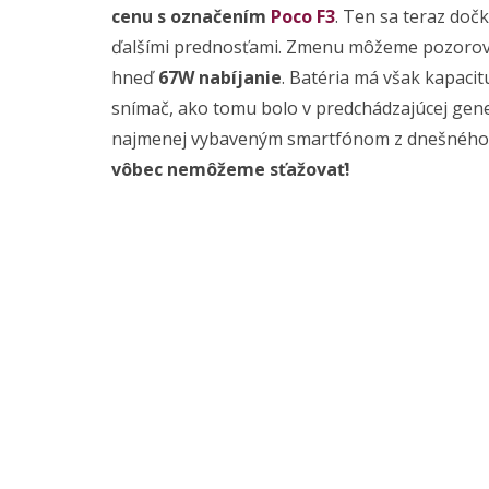
cenu s označením
Poco F3
. Ten sa teraz doč
ďalšími prednosťami. Zmenu môžeme pozorovať 
hneď
67W nabíjanie
. Batéria má však kapac
snímač, ako tomu bolo v predchádzajúcej gener
najmenej vybaveným smartfónom z dnešného 
vôbec nemôžeme sťažovať!