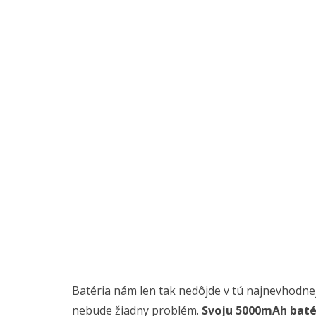
Batéria nám len tak nedôjde v tú najnevhodnejš
nebude žiadny problém.
Svoju 5000mAh batér