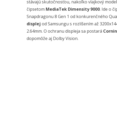
stávajú skutočnosťou, nakoľko vlajkový mode
čipsetom
MediaTek Dimensity 9000
. Ide o 
Snapdragonu 8 Gen 1 od konkurenčného Qua
displej
od Samsungu s rozlíšením až 3200x1440
2.64mm. O ochranu displeja sa postará
Cornin
dopomôže aj Dolby Vision.