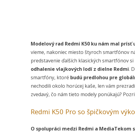
Modelový rad Redmi K50 ku nám mal prísť 
vieme, nakoniec miesto štyroch smartfónov n
predstavenie ďalších klasických smartfónov si
odhalenie vlajkových lodí z dielne Redmi
. 
smartfóny, ktoré
budú predlohou pre globál
nechodili okolo horúcej kaše, len vám prezrad
zvedavý, čo nám tieto modely ponúkajú? Pozrit
Redmi K50 Pro so špičkovým vý
O spolupráci medzi Redmi a MediaTekom sa