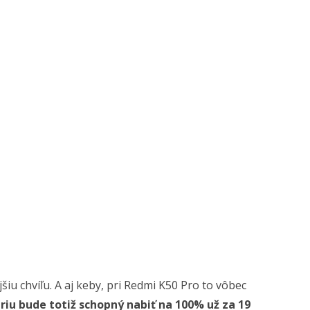
iu chvíľu. A aj keby, pri Redmi K50 Pro to vôbec
iu bude totiž schopný nabiť na 100% už za 19