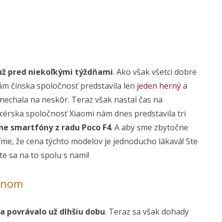
už pred niekoľkými týždňami
. Ako však všetci dobre
ám čínska spoločnosť predstavila len
jeden herný
a
 nechala na neskôr. Teraz však nastal čas na
Dcérska spoločnosť Xiaomi nám dnes predstavila tri
ne smartfóny z radu Poco F4
. A aby sme zbytočne
íme, že cena týchto modelov je jednoducho lákavá! Ste
e sa na to spolu s nami!
konom
 povrávalo už dlhšiu dobu
. Teraz sa však dohady