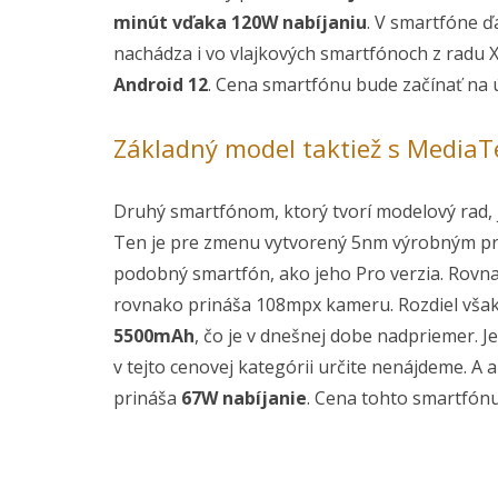
minút vďaka 120W nabíjaniu
. V smartfóne ď
nachádza i vo vlajkových smartfónoch z radu 
Android 12
. Cena smartfónu bude začínať na 
Základný model taktiež s Media
Druhý smartfónom, ktorý tvorí modelový rad,
Ten je pre zmenu vytvorený 5nm výrobným pro
podobný smartfón, ako jeho Pro verzia. Rovn
rovnako prináša 108mpx kameru. Rozdiel však 
5500mAh
, čo je v dnešnej dobe nadpriemer. J
v tejto cenovej kategórii určite nenájdeme. 
prináša
67W nabíjanie
. Cena tohto smartfón