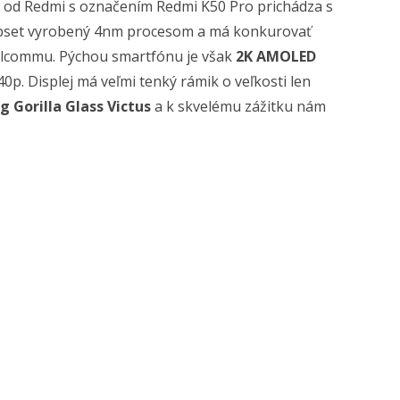
l od Redmi s označením Redmi K50 Pro prichádza s
čipset vyrobený 4nm procesom a má konkurovať
lcommu. Pýchou smartfónu je však
2K AMOLED
p. Displej má veľmi tenký rámik o veľkosti len
g Gorilla Glass Victus
a k skvelému zážitku nám