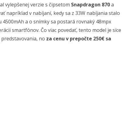
kal vylepšenej verzie s čipsetom
Snapdragon 870
a
napríklad v nabíjaní, kedy sa z 33W nabíjania stalo
itu 4500mAh a o snímky sa postará rovnaký 48mpx
ácii smartfónov. Čo viac povedať, tento model je síce
predstavovania, no
za cenu v prepočte 250€ sa