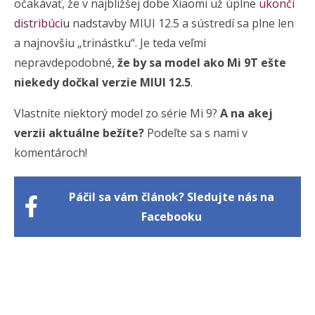
očakávať, že v najbližšej dobe Xiaomi už úplne
ukončí
distribúciu
nadstavby MIUI 12.5 a sústredí sa plne len
a najnovšiu „trinástku“. Je teda veľmi
nepravdepodobné,
že by sa model ako Mi 9T ešte
niekedy dočkal verzie MIUI 12.5
.
Vlastníte niektorý model zo série Mi 9?
A na akej
verzii aktuálne bežíte?
Podeľte sa s nami v
komentároch!
Páčil sa vám článok? Sledujte nás na
Facebooku