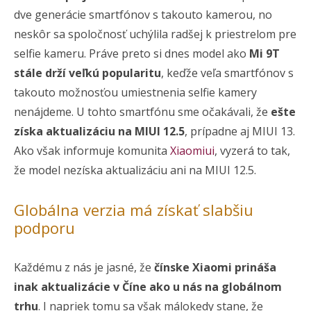
dve generácie smartfónov s takouto kamerou, no
neskôr sa spoločnosť uchýlila radšej k priestrelom pre
selfie kameru. Práve preto si dnes model ako
Mi 9T
stále drží veľkú popularitu
, keďže veľa smartfónov s
takouto možnosťou umiestnenia selfie kamery
nenájdeme. U tohto smartfónu sme očakávali, že
ešte
získa aktualizáciu na MIUI 12.5
, prípadne aj MIUI 13.
Ako však informuje komunita
Xiaomiui
, vyzerá to tak,
že model nezíska aktualizáciu ani na MIUI 12.5.
Globálna verzia má získať slabšiu
podporu
Každému z nás je jasné, že
čínske Xiaomi prináša
inak aktualizácie v Číne ako u nás na globálnom
trhu
. I napriek tomu sa však málokedy stane, že