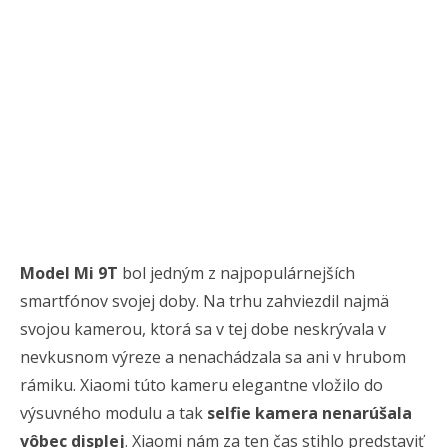
Model Mi 9T
bol jedným z najpopulárnejších
smartfónov svojej doby. Na trhu zahviezdil najmä
svojou kamerou, ktorá sa v tej dobe neskrývala v
nevkusnom výreze a nenachádzala sa ani v hrubom
rámiku. Xiaomi túto kameru elegantne vložilo do
výsuvného modulu a tak
selfie kamera nenarúšala
vôbec displej
. Xiaomi nám za ten čas stihlo predstaviť