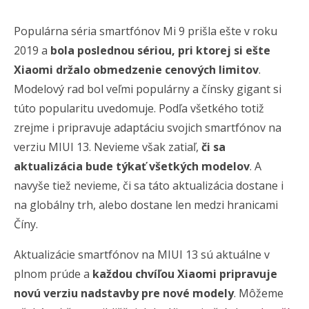
Populárna séria smartfónov Mi 9 prišla ešte v roku
2019 a
bola poslednou sériou, pri ktorej si ešte
Xiaomi držalo obmedzenie cenových limitov
.
Modelový rad bol veľmi populárny a čínsky gigant si
túto popularitu uvedomuje. Podľa všetkého totiž
zrejme i pripravuje adaptáciu svojich smartfónov na
verziu MIUI 13. Nevieme však zatiaľ,
či sa
aktualizácia bude týkať všetkých modelov
. A
navyše tiež nevieme, či sa táto aktualizácia dostane i
na globálny trh, alebo dostane len medzi hranicami
Číny.
Aktualizácie smartfónov na MIUI 13 sú aktuálne v
plnom prúde a
každou chvíľou Xiaomi pripravuje
novú verziu nadstavby pre nové modely
. Môžeme