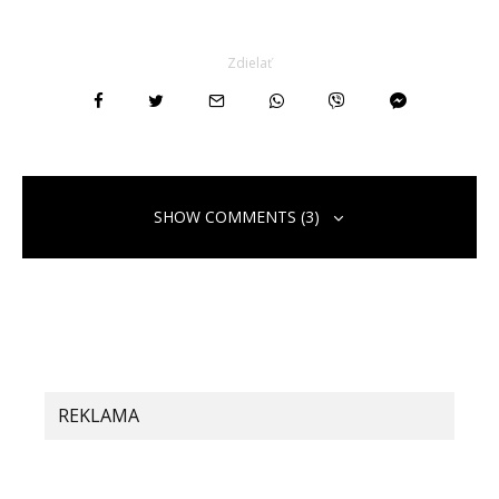
Zdielať
SHOW COMMENTS (3)
"oppna binance-konto
3. júla 2026 o 12:09
Your point of view caught my eye and was very
REKLAMA
interesting. Thanks. I have a question for you.