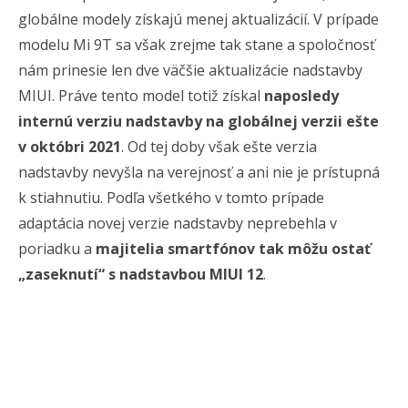
globálne modely získajú menej aktualizácií. V prípade
modelu Mi 9T sa však zrejme tak stane a spoločnosť
nám prinesie len dve väčšie aktualizácie nadstavby
MIUI. Práve tento model totiž získal
naposledy
internú verziu nadstavby na globálnej verzii ešte
v októbri 2021
. Od tej doby však ešte verzia
nadstavby nevyšla na verejnosť a ani nie je prístupná
k stiahnutiu. Podľa všetkého v tomto prípade
adaptácia novej verzie nadstavby neprebehla v
poriadku a
majitelia smartfónov tak môžu ostať
„zaseknutí“ s nadstavbou MIUI 12
.