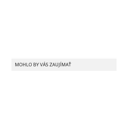
Pridaj komentár
Vaša e-mailová adresa nebude zverejnená.
Vyžadované polia sú
označené
*
Komentár
*
MOHLO BY VÁS ZAUJÍMAŤ
VIDEO: Skladateľný telefón od
Xiaomi odhalený vo videu. Volá sa
Dual Flex
V pondelok predstavia Xiaomi Mi 11
Ultra s kremík-kyslíkovou batériou
Meno