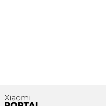
je?
Skladateľný Xiaomi Mi Mix bol
zachytený na fotografiách. Ide o
revolúciu, či nie?
Procesory Snapdragon čaká zmena
v označovaní. Čo o tom zatiaľ
vieme?
Patent Xiaomi odhaľuje unikátne
riešenie kamery, ktorá by
„zjednotila“ kvalitu selfie
fotoaparátu a toho hlavného