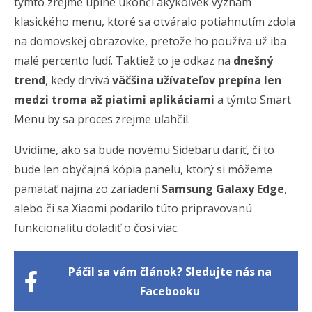
týmto zrejme úplne ukončí akýkoľvek význam
klasického menu, ktoré sa otváralo potiahnutím zdola
na domovskej obrazovke, pretože ho používa už iba
malé percento ľudí. Taktiež to je odkaz na
dnešný
trend
, kedy drvivá
väčšina užívateľov prepína len
medzi troma až piatimi aplikáciami
a týmto Smart
Menu by sa proces zrejme uľahčil.
Uvidíme, ako sa bude novému Sidebaru dariť, či to
bude len obyčajná kópia panelu, ktorý si môžeme
pamätať najmä zo zariadení
Samsung Galaxy Edge
,
alebo či sa Xiaomi podarilo túto pripravovanú
funkcionalitu doladiť o čosi viac.
Páčil sa vám článok? Sledujte nás na
Facebooku