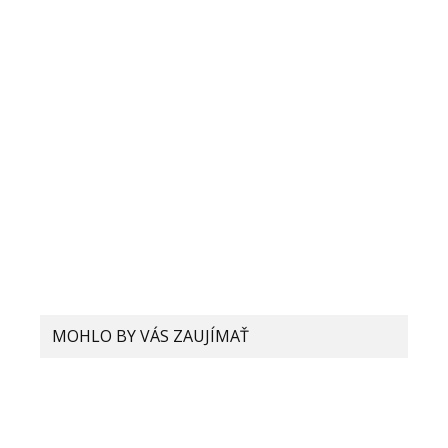
MOHLO BY VÁS ZAUJÍMAŤ
Ako si v Xiaomi smartfóne môžete
aktivovať novú generáciu HEIF
formátu fotografií a čo to vlastne