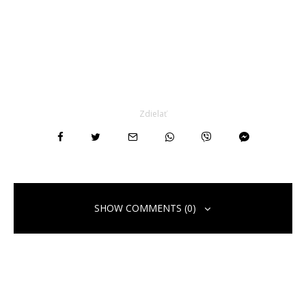
Zdielať
SHOW COMMENTS (0)
Pridaj komentár
Vaša e-mailová adresa nebude zverejnená.
Vyžadované polia sú
označené
*