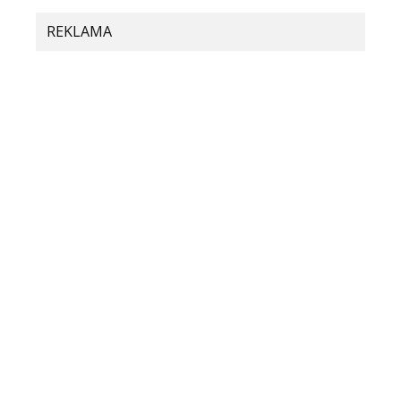
Komentár
*
REKLAMA
Meno
E-mail
Adresa webu