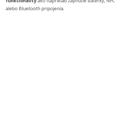
funkcionality
ako napríklad zapnutie baterky, NFC
alebo Bluetooth pripojenia.