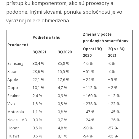
prístup ku komponentom, ako sú procesory a
podobne. Inými slovami, ponuka spoločnosti je vo
výraznej miere obmedzená.
Zmena v počte
Podiel na trhu
predaných smartfónov
Producent
Oproti 3Q
2Q vs 3Q
3Q2021
3Q2020
2020
2021
Samsung
30,4 %
35,8 %
-16 %
-6%
Xiaomi
23,6 %
15,5 %
+ 51 %
-6%
Apple
22,1 %
17,6 %
+ 24 %
+ 5 %
Oppo
10,1 %
4,7 %
+ 112 %
+ 2 %
Realme
2,4 %
0,9 %
+ 160 %
+ 12 %
Vivo
1,8 %
0,5 %
+ 238 %
+ 22 %
Motorola
1,1 %
0,8 %
+ 47 %
+ 45 %
Nokia HMD
0,9 %
0,7 %
+ 24 %
+ 26 %
Honor
0,5 %
4,8 %
-90 %
-57 %
Huawei
0,5 %
8,1 %
-94 %
-65 %