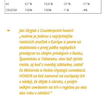
Iní
6,7 %
10,6 %
-37 %
-17 %
CELKOM
100%
100%
-1 %
-4%
Jan Stryjak z Counterpoint hovorí:
„realme je jednou z najrýchlejšie
rastúcich značiek v Európe a pevne sa
etablovala v prvej päťke najlepších
predajcov so silným predajom v Rusku,
Španielsku a Taliansku. vivo tiež rýchlo
rastie, aj keď z menšej základne, zatiaľ
čo Motorola a Nokia chystajú comeback.
HONOR sa tiež zameral na európsky trh
v nádeji, že dôjde k obratu, s prvým
veľkým uvedením na trh v regióne po viac
ako roku v októbri.“