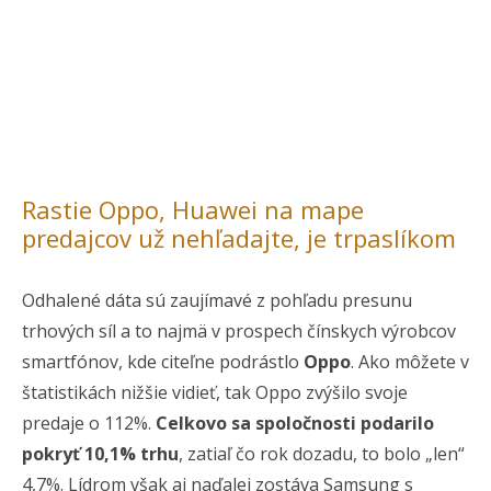
Rastie Oppo, Huawei na mape
predajcov už nehľadajte, je trpaslíkom
Odhalené dáta sú zaujímavé z pohľadu presunu
trhových síl a to najmä v prospech čínskych výrobcov
smartfónov, kde citeľne podrástlo
Oppo
. Ako môžete v
štatistikách nižšie vidieť, tak Oppo zvýšilo svoje
predaje o 112%.
Celkovo sa spoločnosti podarilo
pokryť 10,1% trhu
, zatiaľ čo rok dozadu, to bolo „len“
4,7%. Lídrom však aj naďalej zostáva Samsung s