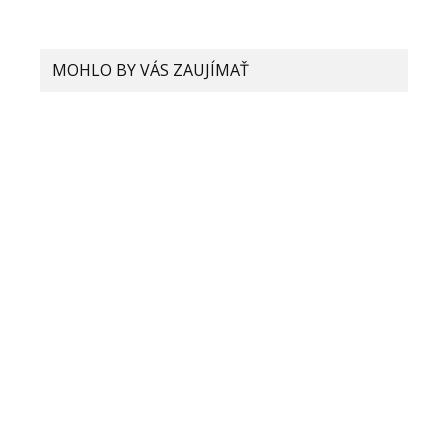
MOHLO BY VÁS ZAUJÍMAŤ
Xiaomi hovorí, že budúci rok nám
hrozí nedostatok smartfónov. Čo sa
deje?
Xiaomi prichádza s riešením, ako
odstrániť fotoaparát z tela telefónu
V pondelok predstavia Xiaomi Mi 11
Ultra s kremík-kyslíkovou batériou
Bude Xiaomi nezávislé od dodávok
procesorov od Qualcommu?