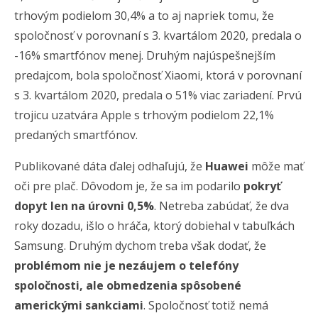
trhovým podielom 30,4% a to aj napriek tomu, že
spoločnosť v porovnaní s 3. kvartálom 2020, predala o
-16% smartfónov menej. Druhým najúspešnejším
predajcom, bola spoločnosť Xiaomi, ktorá v porovnaní
s 3. kvartálom 2020, predala o 51% viac zariadení. Prvú
trojicu uzatvára Apple s trhovým podielom 22,1%
predaných smartfónov.
Publikované dáta ďalej odhaľujú, že
Huawei
môže mať
oči pre plač. Dôvodom je, že sa im podarilo
pokryť
dopyt len na úrovni 0,5%
. Netreba zabúdať, že dva
roky dozadu, išlo o hráča, ktorý dobiehal v tabuľkách
Samsung. Druhým dychom treba však dodať, že
problémom nie je nezáujem o telefóny
spoločnosti, ale obmedzenia spôsobené
americkými sankciami
. Spoločnosť totiž nemá