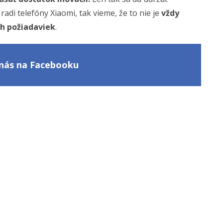
adi telefóny Xiaomi, tak vieme, že to nie je
vždy
ch požiadaviek
.
e nás na Facebooku