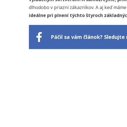
dlhodobo v priazni zákazníkov. A aj keď máme r
ideálne pri plnení týchto štyroch základný
Páčil sa vám článok? Sledujt