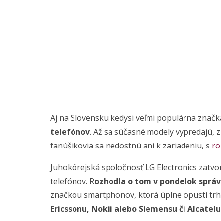
Aj na Slovensku kedysi veľmi populárna znač
telefónov
. Až sa súčasné modely vypredajú, 
fanúšikovia sa nedostnú ani k zariadeniu, s
ro
Juhokórejská spoločnosť LG Electronics zatvor
telefónov. R
ozhodla o tom v pondelok správ
značkou smartphonov, ktorá úplne opustí trh
Ericssonu, Nokii alebo Siemensu či Alcatelu