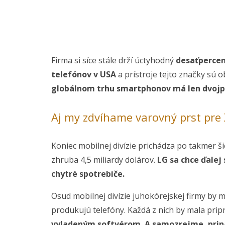
Firma si síce stále drží úctyhodný
desaťpercen
telefónov v USA
a prístroje tejto značky sú 
globálnom trhu smartphonov má len dvojp
Aj my zdvíhame varovný prst pre
Koniec mobilnej divízie prichádza po takmer ši
zhruba 4,5 miliardy dolárov.
LG sa chce ďalej
chytré spotrebiče.
Osud mobilnej divízie juhokórejskej firmy by 
produkujú telefóny. Každá z nich by mala pri
vyladeným softvérom. A samozrejme, priná