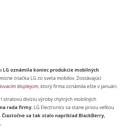
ka
LG oznámila koniec produkcie mobilných
zmizne značka LG zo sveta mobilov. Zostávajúci
lovacím displejom
, ktorý firma oznámila ešte v januári.
í stratovú divíziu výroby chytrých mobilných
na rada firmy.
LG Electronics sa stane prvou veľkou
.
Čiastočne sa tak stalo napríklad BlackBerry,
.