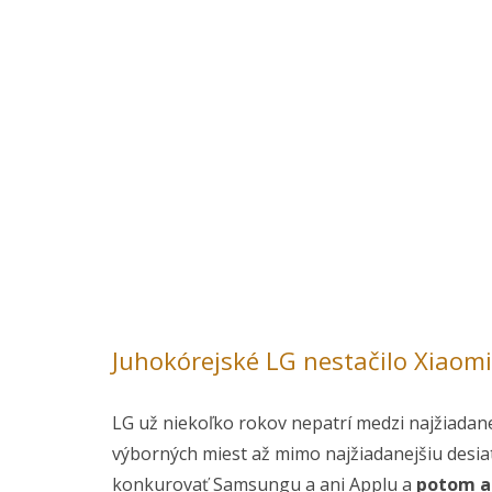
Juhokórejské LG nestačilo Xiaomi
LG už niekoľko rokov nepatrí medzi najžiadane
výborných miest až mimo najžiadanejšiu desiat
konkurovať Samsungu a ani Applu a
potom a