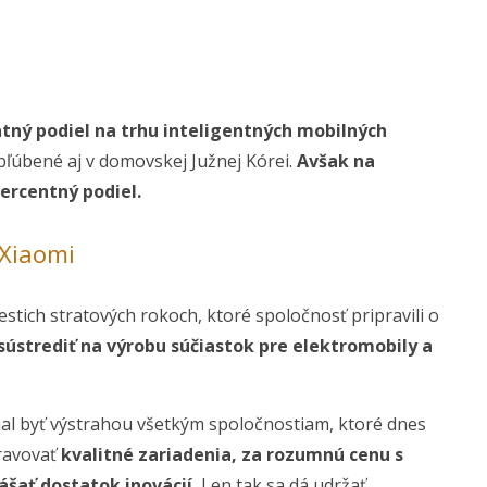
tný podiel na trhu inteligentných mobilných
obľúbené aj v domovskej Južnej Kórei.
Avšak na
ercentný podiel.
 Xiaomi
estich stratových rokoch, ktoré spoločnosť pripravili o
 sústrediť na výrobu súčiastok pre elektromobily a
mal byť výstrahou všetkým spoločnostiam, ktoré dnes
pravovať
kvalitné zariadenia, za rozumnú cenu s
šať dostatok inovácií.
Len tak sa dá udržať