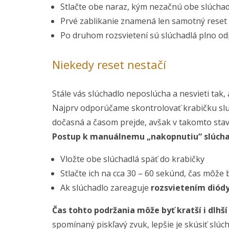
Stlačte obe naraz, kým nezačnú obe slúchadl
Prvé zablikanie znamená len samotný reset 
Po druhom rozsvietení sú slúchadlá plno o
Niekedy reset nestačí
Stále vás slúchadlo neposlúcha a nesvieti tak
Najprv odporúčame skontrolovať krabičku sl
dočasná a časom prejde, avšak v takomto stave
Postup k manuálnemu „nakopnutiu“ slúchad
Vložte obe slúchadlá späť do krabičky
Stlačte ich na cca 30 – 60 sekúnd, čas môže 
Ak slúchadlo zareaguje
rozsvietením diódy
Čas tohto podržania môže byť kratší i dlhší
spomínaný piskľavý zvuk, lepšie je skúsiť slúch