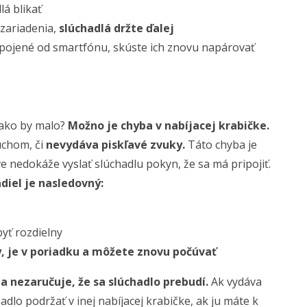
á blikať
zariadenia,
slúchadlá držte ďalej
dpojené od smartfónu, skúste ich znovu napárovať
, ako by malo?
Možno je chyba v nabíjacej krabičke.
uchom, či
nevydáva piskľavé zvuky.
Táto chyba je
 nedokáže vyslať slúchadlu pokyn, že sa má pripojiť.
iel je nasledovný:
byť rozdielny
, je v poriadku a môžete znovu počúvať
 a nezaručuje, že sa slúchadlo prebudí.
Ak vydáva
adlo podržať v inej nabíjacej krabičke, ak ju máte k