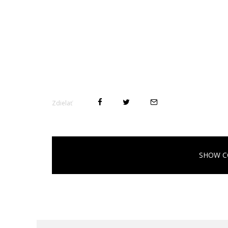
Zdielať
SHOW C
Spätné upozornenie:
Pozrite sa, ako vylepšiť
Poznáte tento trik? | XMOBILE.sk