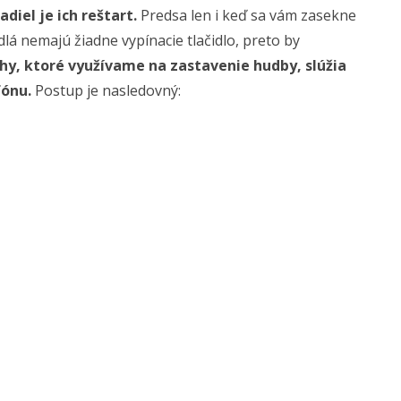
iel je ich reštart.
Predsa len i keď sa vám zasekne
dlá nemajú žiadne vypínacie tlačidlo, preto by
chy, ktoré využívame na zastavenie hudby, slúžia
fónu.
Postup je nasledovný: