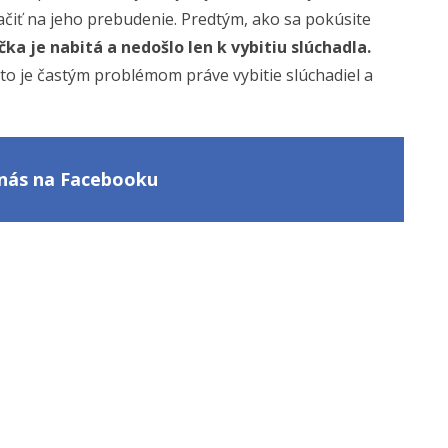
tačiť na jeho prebudenie. Predtým, ako sa pokúsite
čka je nabitá a nedošlo len k vybitiu slúchadla.
eto je častým problémom práve vybitie slúchadiel a
e nás na Facebooku