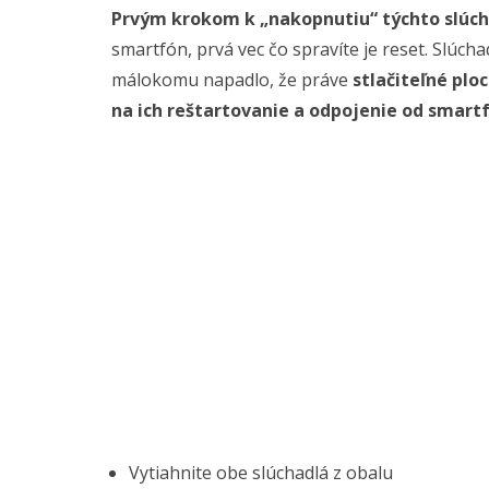
Prvým krokom k „nakopnutiu“ týchto slúchad
smartfón, prvá vec čo spravíte je reset. Slúcha
málokomu napadlo, že práve
stlačiteľné plo
na ich reštartovanie a odpojenie od smart
Vytiahnite obe slúchadlá z obalu