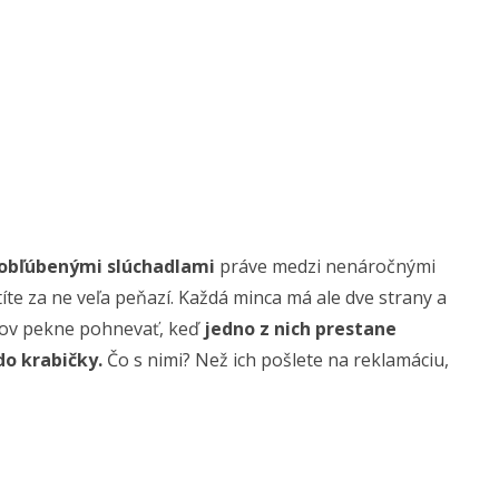
i obľúbenými slúchadlami
práve medzi nenáročnými
títe za ne veľa peňazí. Každá minca má ale dve strany a
eľov pekne pohnevať, keď
jedno z nich prestane
do krabičky.
Čo s nimi? Než ich pošlete na reklamáciu,