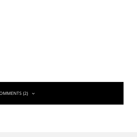
OMMENTS (2)
 zvuk Bluetooth slúchadiel na vašom Xiaomi smartfóne!