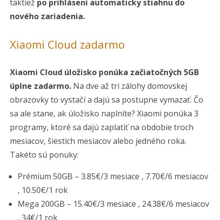
taktiež
po prihlásení automaticky stiahnu do
nového zariadenia.
Xiaomi Cloud zadarmo
Xiaomi Cloud úložisko ponúka začiatočných 5GB
úplne zadarmo.
Na dve až tri zálohy domovskej
obrazovky to vystačí a dajú sa postupne vymazať. Čo
sa ale stane, ak úložisko naplníte? Xiaomi ponúka 3
programy, ktoré sa dajú zaplatiť na obdobie troch
mesiacov, šiestich mesiacov alebo jedného roka.
Takéto sú ponuky:
Prémium 50GB – 3.85€/3 mesiace , 7.70€/6 mesiacov
, 10.50€/1 rok
Mega 200GB – 15.40€/3 mesiace , 24.38€/6 mesiacov
, 34€/1 rok