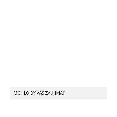
Meno
E-mail
Adresa webu
MOHLO BY VÁS ZAUJÍMAŤ
Mobilný operátor 4ka spúšťa v
Bratislave pilotnú fázu 5G siete