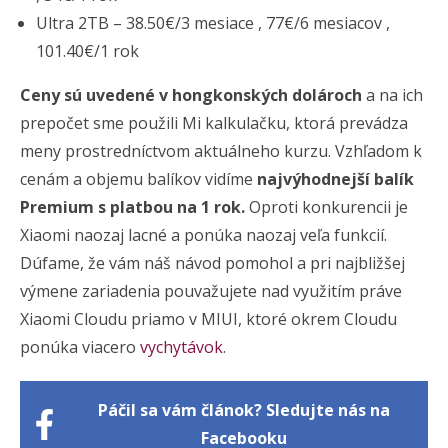
Ultra 2TB – 38.50€/3 mesiace , 77€/6 mesiacov ,
101.40€/1 rok
Ceny sú uvedené v hongkonských dolároch
a na ich
prepočet sme použili Mi kalkulačku, ktorá prevádza
meny prostredníctvom aktuálneho kurzu. Vzhľadom k
cenám a objemu balíkov vidíme
najvýhodnejší balík
Premium s platbou na 1 rok.
Oproti konkurencii je
Xiaomi naozaj lacné a ponúka naozaj veľa funkcií.
Dúfame, že vám náš návod pomohol a pri najbližšej
výmene zariadenia pouvažujete nad využitím práve
Xiaomi Cloudu priamo v MIUI, ktoré okrem Cloudu
ponúka viacero
vychytávok
.
Páčil sa vám článok? Sledujte nás na
Facebooku