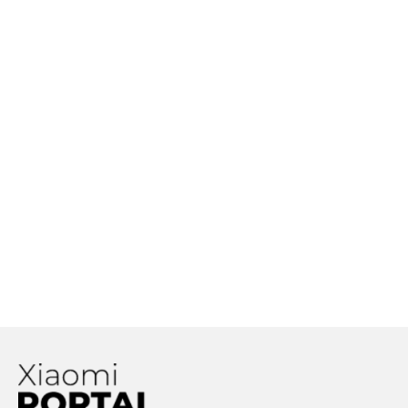
Xiaomi prichádza s riešením, ako
odstrániť fotoaparát z tela telefónu
Rýchlejšie nabíjanie aj v lacnejších
Xiaomi smartfónoch: Čínsky gigant
má posunúť štandard o niečo vyššie
Xiaomi Mi 11 bude jedným z prvých
zariadení, v ktorých sa objaví
Snapdragon 888