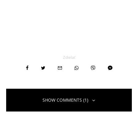
Zdielať
SHOW COMMENTS (1)
Spätné upozornenie:
K čomu nám slúži Xiaomi Konto v