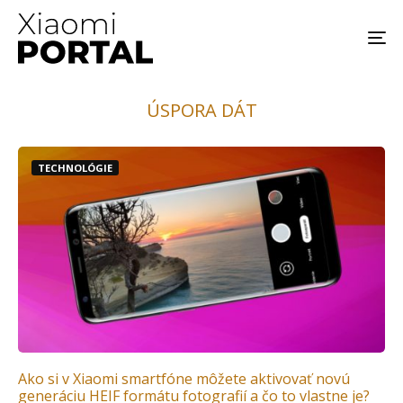
ÚSPORA DÁT
TECHNOLÓGIE
Ako si v Xiaomi smartfóne môžete aktivovať novú
generáciu HEIF formátu fotografií a čo to vlastne je?