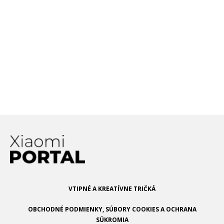
so spoločnosťou MediaTek!
Ako to bude ďalej?
Xiaomi už čoskoro prinesie
technológiu VoNR. Čo to je
a bude mať u nás využitie?
VTIPNÉ A KREATÍVNE TRIČKÁ
OBCHODNÉ PODMIENKY, SÚBORY COOKIES A OCHRANA
SÚKROMIA