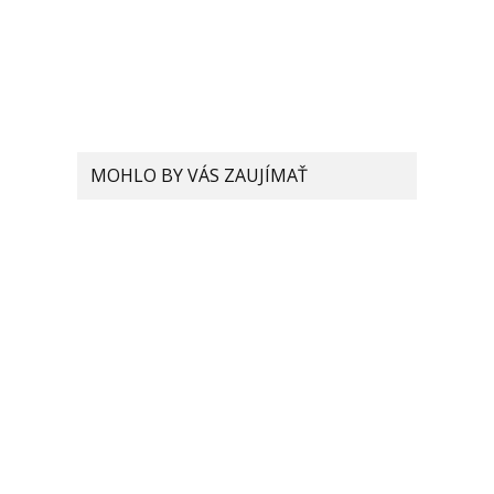
MOHLO BY VÁS ZAUJÍMAŤ
Po akej dobe potrebujeme
vymeniť batériu nášho
smartfónu? Pozrite sa,
koľko taká batéria vydrží!
Xiaomi sa 120W rýchle
nabíjanie máli. Chce
výrazne viac, až vzniká
otázka, potrebujeme taký
výkon?
Xiaomi rozširuje spoluprácu