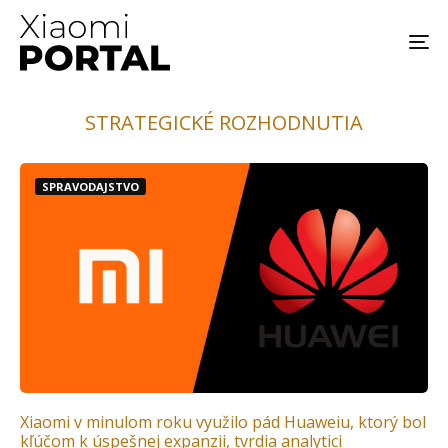
STRATEGICKÉ ROZHODNUTIA
SPRAVODAJSTVO
Xiaomi v minulom roku využilo pád Huaweiu, ktorý bol
kľúčom k úspešnej expanzii, tvrdia analytici