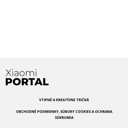
Projektor, ktorý dáte do
kabelky, premieta v HD a
stojí len 144.99$
VTIPNÉ A KREATÍVNE TRIČKÁ
OBCHODNÉ PODMIENKY, SÚBORY COOKIES A OCHRANA
SÚKROMIA