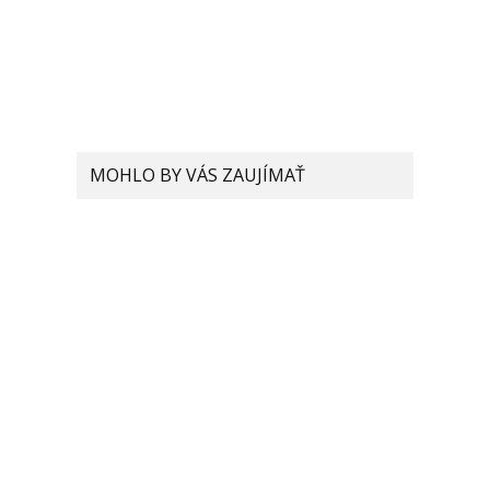
MOHLO BY VÁS ZAUJÍMAŤ
Ktoré Xiaomi telefóny
podporujú WiFi 6
technológiu?
Mi 11: Xiaomi sľubuje nový
inteligentný AI software,
ktorý zvýši kvalitu
fotografií
Selfie kamera sa prvýkrát
skryje v Xiaomi pod
obrazovku telefónu