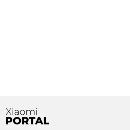
minút!
Xiaomi si dalo patentovať
technológiu, ktorá je
schopná rozoznať
nafukovanie batérie
Ako z budúcnosti! Xiaomi
ukazuje smartfón, ktorý by
mohol nastoliť nový
technologický a dizajnový
trend