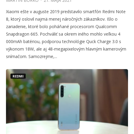
MARTIN BORKO
·
21. MÁJA 2021
Xiaomi ešte v auguste 2019 predstavilo smartfón Redmi Note
8, ktorý oslovil najmä menej náročných zákazníkov. Išlo o
zariadenie, ktoré bolo poháňané procesorom Qualcomm
Snapdragon 665. Pochváliť sa okrem iného mohlo veľkou 4
000mAh batériou, podporou technológie Quck Charge 3.0 s
výkonom 18W, ale aj 48-megapixelovým hlavným kamerovým
snímačom. Samozrejme,...
REDMI