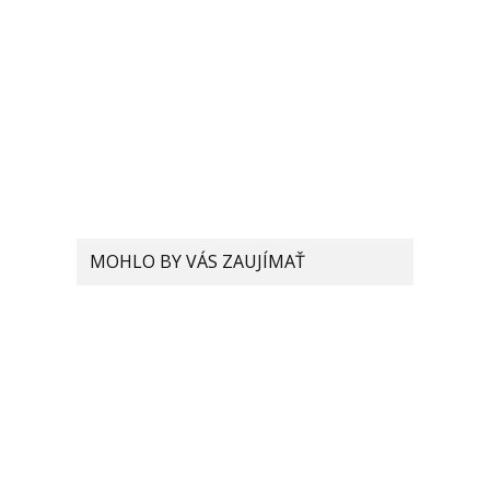
MOHLO BY VÁS ZAUJÍMAŤ
VIDEO: Skladateľný telefón
od Xiaomi odhalený vo
videu. Volá sa Dual Flex
Tieto smartfóny majú
najrýchlejšie nabíjanie na
trhu: Pozrite sa na modely,
ktoré nabijeme už za pár