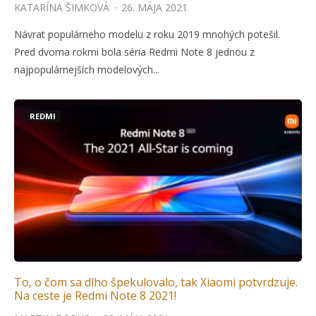
KATARÍNA ŠIMKOVÁ
·
26. MÁJA 2021
Návrat populárneho modelu z roku 2019 mnohých potešil.
Pred dvoma rokmi bola séria Redmi Note 8 jednou z
najpopulárnejších modelových...
REDMI
To, o čom sa dlho špekulovalo, tak Xiaomi potvrdzuje.
Na ceste je Redmi Note 8 2021!