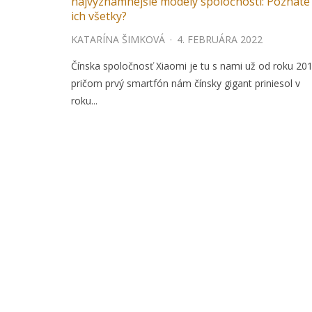
najvýznamnejšie modely spoločnosti: Poznáte
ich všetky?
KATARÍNA ŠIMKOVÁ
·
4. FEBRUÁRA 2022
Čínska spoločnosť Xiaomi je tu s nami už od roku 201
pričom prvý smartfón nám čínsky gigant priniesol v
roku...