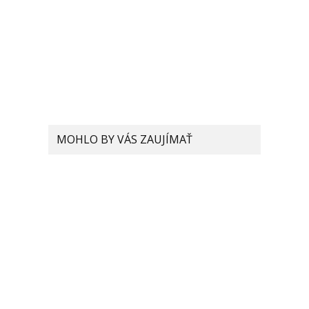
MOHLO BY VÁS ZAUJÍMAŤ
Aký je rozdiel medzi
optickým priblížením a
digitálnym? Ktoré Xiaomi
smartfóny majú
teleobjektív?
Selfie kamera sa prvýkrát
skryje v Xiaomi pod
obrazovku telefónu