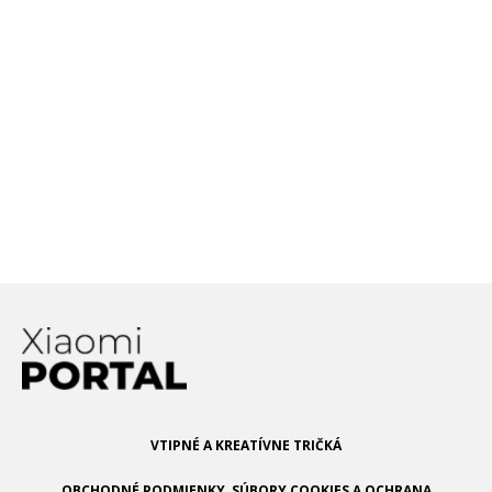
Ktoré Xiaomi telefóny
podporujú WiFi 6
technológiu?
Xiaomi láme rekordy: Plnú
kapacitu batérie dokáže
nabiť už za 8 minút!
VTIPNÉ A KREATÍVNE TRIČKÁ
OBCHODNÉ PODMIENKY, SÚBORY COOKIES A OCHRANA