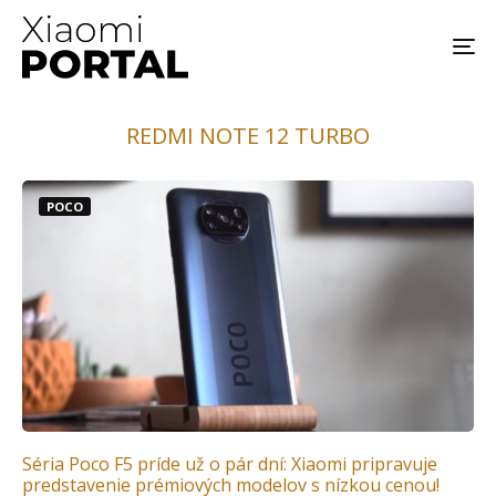
REDMI NOTE 12 TURBO
POCO
Séria Poco F5 príde už o pár dní: Xiaomi pripravuje
predstavenie prémiových modelov s nízkou cenou!