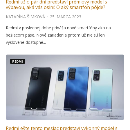
Redmi už o pár dní predstaví prémiový model s
výbavou, aká vás oslní: O aký smartfón pôjde?
KATARÍNA ŠIMKOVÁ
·
25. MARCA 2023
Redmi v poslednej dobe prináša nové smartfóny ako na
bežiacom páse. Nové zariadenia pritom už nie sú len
vyslovene dostupné...
REDMI
Redmi ešte tento mesiac predstaví výkonný model s