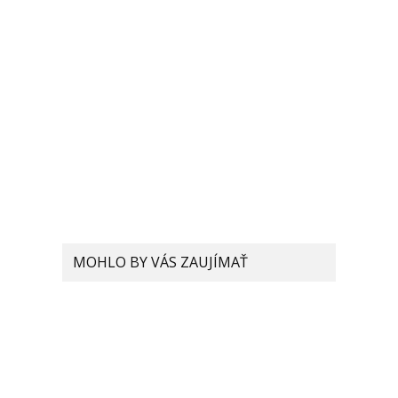
MOHLO BY VÁS ZAUJÍMAŤ
Vylepšený procesor
Snapdragon 888 Pro môže
posunúť Xiaomi zas o niečo
ďalej