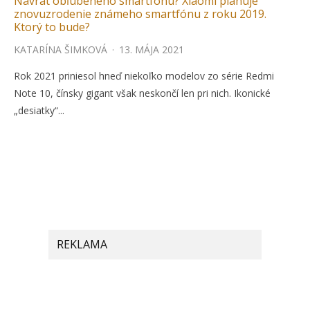
Návrat obľúbeného smartfónu? Xiaomi plánuje
znovuzrodenie známeho smartfónu z roku 2019.
Ktorý to bude?
KATARÍNA ŠIMKOVÁ
·
13. MÁJA 2021
Rok 2021 priniesol hneď niekoľko modelov zo série Redmi
Note 10, čínsky gigant však neskončí len pri nich. Ikonické
„desiatky“...
REKLAMA