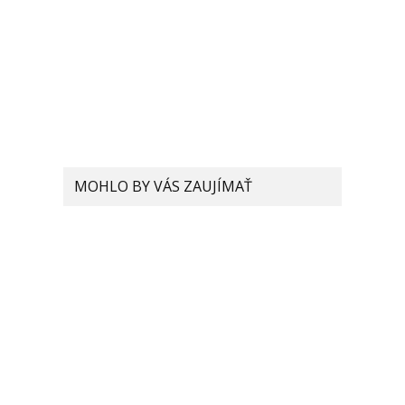
MOHLO BY VÁS ZAUJÍMAŤ
Za hranicou nemožného?
Patent odkrýva ďalší nápad
Xiaomi, ktorý má ambíciu
zmeniť trh so smartfónmi
Vylepšený procesor
Snapdragon 888 Pro môže
posunúť Xiaomi zas o niečo
ďalej