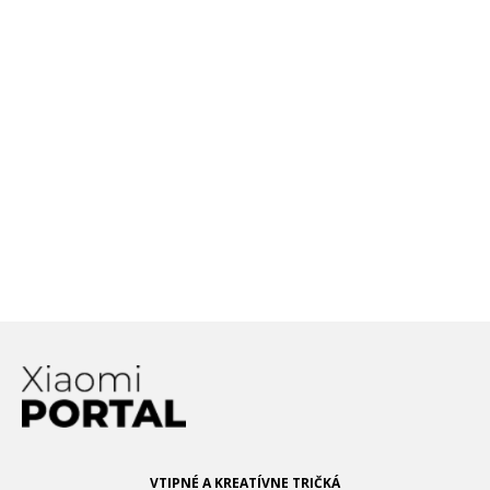
Xiaomi hovorí, že budúci
rok nám hrozí nedostatok
smartfónov. Čo sa deje?
210W nabíjanie od Xiaomi
nedosahuje výsledky, aké
sa prezentovali: Za koľko
dokáže nabiť smartfón z 0
na 100%?
VTIPNÉ A KREATÍVNE TRIČKÁ