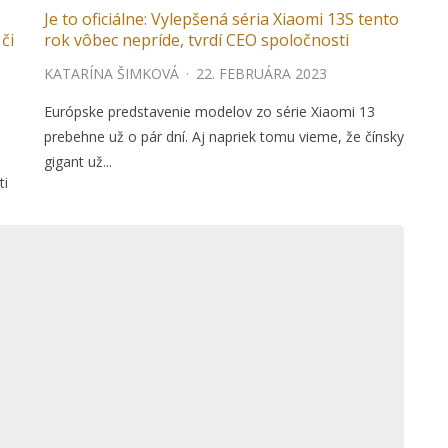
Je to oficiálne: Vylepšená séria Xiaomi 13S tento
či
rok vôbec nepríde, tvrdí CEO spoločnosti
KATARÍNA ŠIMKOVÁ
·
22. FEBRUÁRA 2023
Európske predstavenie modelov zo série Xiaomi 13
prebehne už o pár dní. Aj napriek tomu vieme, že čínsky
gigant už...
ti