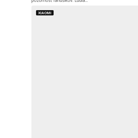
pozornosť fanúšikov. Ľudia...
XIAOMI