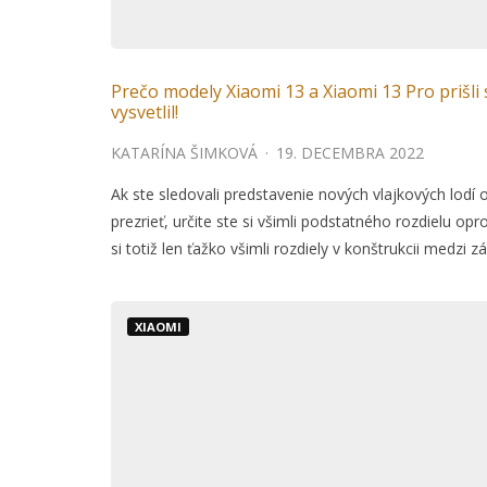
Prečo modely Xiaomi 13 a Xiaomi 13 Pro prišli
vysvetlil!
KATARÍNA ŠIMKOVÁ
·
19. DECEMBRA 2022
Ak ste sledovali predstavenie nových vlajkových lodí o
prezrieť, určite ste si všimli podstatného rozdielu o
si totiž len ťažko všimli rozdiely v konštrukcii medz
XIAOMI