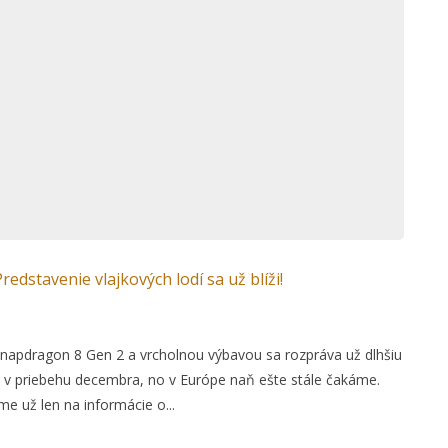
edstavenie vlajkových lodí sa už blíži!
Snapdragon 8 Gen 2 a vrcholnou výbavou sa rozpráva už dlhšiu
te v priebehu decembra, no v Európe naň ešte stále čakáme.
 už len na informácie o...