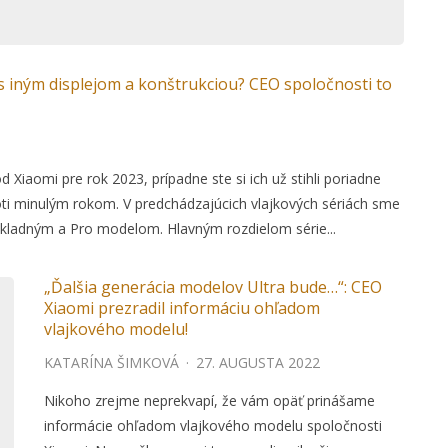
 s iným displejom a konštrukciou? CEO spoločnosti to
d Xiaomi pre rok 2023, prípadne ste si ich už stihli poriadne
proti minulým rokom. V predchádzajúcich vlajkových sériách sme
i základným a Pro modelom. Hlavným rozdielom série...
„Ďalšia generácia modelov Ultra bude…“: CEO
Xiaomi prezradil informáciu ohľadom
vlajkového modelu!
KATARÍNA ŠIMKOVÁ
·
27. AUGUSTA 2022
Nikoho zrejme neprekvapí, že vám opäť prinášame
informácie ohľadom vlajkového modelu spoločnosti