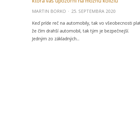
ktorá vás upozorní na možnú kolíziu
MARTIN BORKO
·
25. SEPTEMBRA 2020
Keď príde reč na automobily, tak vo všeobecnosti plat
že čím drahší automobil, tak tým je bezpečnejší.
Jedným zo základných...