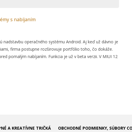
lémy s nabíjaním
nú nadstavbu operačného systému Android. Aj keď už dávno je
ami, firma postupne rozširovuje portfólio toho, čo dokáže.
ed pomalým nabíjaním. Funkcia je už v beta verzii. V MIUI 12
PNÉ A KREATÍVNE TRIČKÁ
OBCHODNÉ PODMIENKY, SÚBORY C