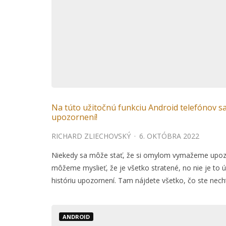
Na túto užitočnú funkciu Android telefónov sa
upozornení!
RICHARD ZLIECHOVSKÝ
·
6. OKTÓBRA 2022
Niekedy sa môže stať, že si omylom vymažeme upozor
môžeme myslieť, že je všetko stratené, no nie je to ú
históriu upozornení. Tam nájdete všetko, čo ste nechti
ANDROID