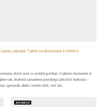
 často zabúda. Takto sa dostanete k histórii
nenia, ktoré sme si nestihli prečítať. V takom momente si
plne tak. Android zariadenia ponúkajú užitočnú funkciou –
ac vymazali, alebo zmizlo skôr, než ste...
APLIKÁCIE