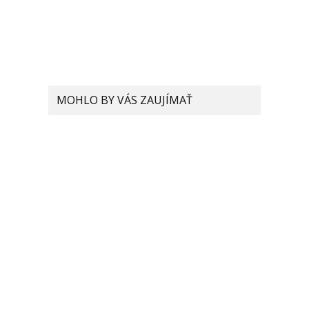
MOHLO BY VÁS ZAUJÍMAŤ
Xiaomi pracuje na
podobnom smartfóne ako
je Samsung Galaxy Fold.
Mierne ho však vylepšuje
Xiaomi prichádza s
riešením, ako odstrániť
fotoaparát z tela telefónu
Xiaomi hovorí, že budúci
rok nám hrozí nedostatok
smartfónov. Čo sa deje?