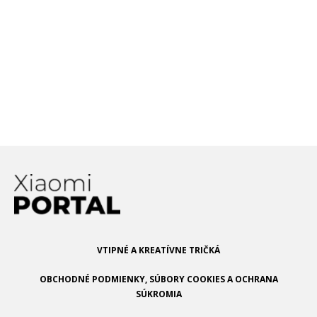
Xiaomi rozširuje spoluprácu
so spoločnosťou MediaTek!
Ako to bude ďalej?
VTIPNÉ A KREATÍVNE TRIČKÁ
OBCHODNÉ PODMIENKY, SÚBORY COOKIES A OCHRANA
SÚKROMIA