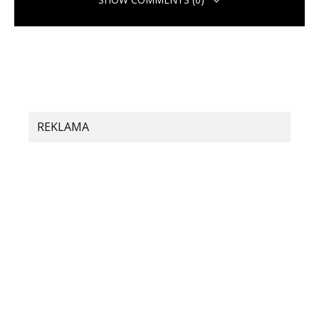
Pridaj komentár
Vaša e-mailová adresa nebude zverejnená.
Vyžadované polia sú
označené
*
Komentár
*
REKLAMA
Meno