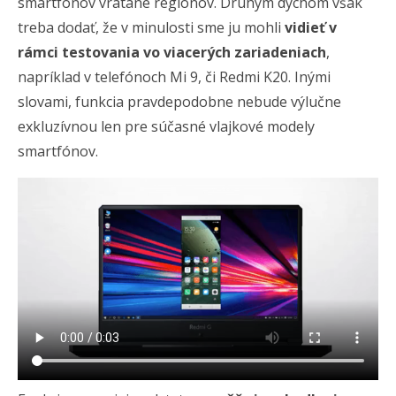
smartfónov vrátane regiónov. Druhým dychom však
treba dodať, že v minulosti sme ju mohli
vidieť v
rámci testovania vo viacerých zariadeniach
,
napríklad v telefónoch Mi 9, či Redmi K20. Inými
slovami, funkcia pravdepodobne nebude výlučne
exkluzívnou len pre súčasné vlajkové modely
smartfónov.