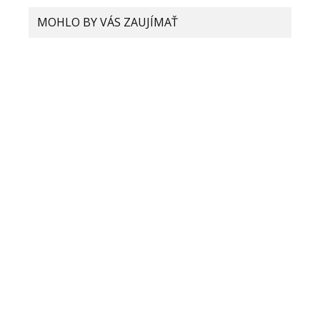
MOHLO BY VÁS ZAUJÍMAŤ
Život v rozlíšení 4K: Ako Xiaomi mení
zážitky z pozerania filmov
Xiaomi hovorí, že budúci rok nám
hrozí nedostatok smartfónov. Čo sa
deje?
Procesory Snapdragon čaká zmena
v označovaní. Čo o tom zatiaľ
vieme?
Xiaomi rozširuje spoluprácu so
spoločnosťou MediaTek! Ako to
bude ďalej?