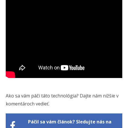
Ako sa vám páči táto technológia? Dajte nám nižšie v
komentároch vedieť.
Páčil sa vám článok? Sledujte nás na