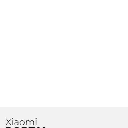
smartfón, ktorý by mohol nastoliť
nový technologický a dizajnový
trend
MediaTek pomaly predbieha
Qualcomm, pomohla tomu dohoda s
Xiaomi?
Meno
Revolúcia v mobilnej fotografii?
Xiaomi chce priniesť Liquid Lens
E-mail
Adresa webu
Projektor, ktorý dáte do kabelky,
premieta v HD a stojí len 144.99$