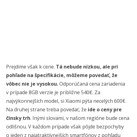
Prejdime však k cene.
Tá nebude nízkou, ale pri
pohľade na špecifikácie, môžeme povedať, že
vôbec nie je vysokou.
Odporúčaná cena zariadenia
v prípade 8GB verzie je približne 540€. Za
najvýkonnejších model, si Xiaomi pýta necelých 600€.
Na druhej strane treba povedať, že
ide o ceny pre
čínsky trh
. Inými slovami, v našom regióne bude cena
odlišnou. V každom prípade však pôjde bezpochyby
o jeden z najatraktívnejších smartfónov z pohľadu