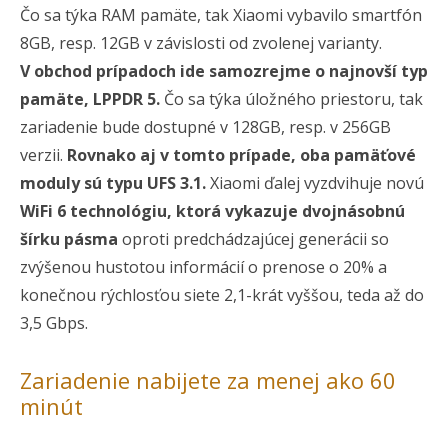
Čo sa týka RAM pamäte, tak Xiaomi vybavilo smartfón
8GB, resp. 12GB v závislosti od zvolenej varianty.
V obchod prípadoch ide samozrejme o najnovší typ
pamäte, LPPDR 5.
Čo sa týka úložného priestoru, tak
zariadenie bude dostupné v 128GB, resp. v 256GB
verzii.
Rovnako aj v tomto prípade, oba pamäťové
moduly sú typu UFS 3.1.
Xiaomi ďalej vyzdvihuje novú
WiFi 6 technológiu, ktorá vykazuje dvojnásobnú
šírku pásma
oproti predchádzajúcej generácii so
zvýšenou hustotou informácií o prenose o 20% a
konečnou rýchlosťou siete 2,1-krát vyššou, teda až do
3,5 Gbps.
Zariadenie nabijete za menej ako 60
minút