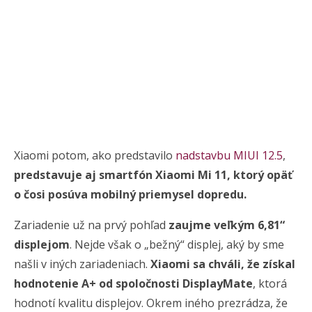
Xiaomi potom, ako predstavilo
nadstavbu MIUI 12.5
,
predstavuje aj smartfón Xiaomi Mi 11, ktorý opäť
o čosi posúva mobilný priemysel dopredu.
Zariadenie už na prvý pohľad
zaujme veľkým 6,81“
displejom
. Nejde však o „bežný“ displej, aký by sme
našli v iných zariadeniach.
Xiaomi sa chváli, že získal
hodnotenie A+ od spoločnosti DisplayMate
, ktorá
hodnotí kvalitu displejov. Okrem iného prezrádza, že