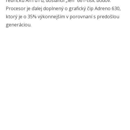
rebríčku AnTuTu, dosiahol „len“ 661-tisíc bodov.
Procesor je ďalej doplnený o grafický čip Adreno 630,
ktorý je o 35% výkonnejším v porovnaní s predošlou
generáciou.