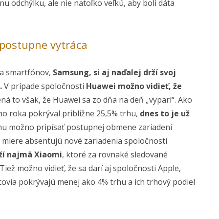
u odchýlku, ale nie natoľko veľkú, aby boli dáta
 postupne vytráca
ca smartfónov,
Samsung, si aj naďalej drží svoj
.
V prípade spoločnosti
Huawei možno vidieť, že
 to však, že Huawei sa zo dňa na deň „vyparí“. Ako
ého roka pokrýval približne 25,5% trhu,
dnes to je už
hu možno pripísať postupnej obmene zariadení
j miere absentujú nové zariadenia spoločnosti
aží najmä Xiaomi
, ktoré za rovnaké sledované
iež možno vidieť, že sa darí aj spoločnosti Apple,
ovia pokrývajú menej ako 4% trhu a ich trhový podiel