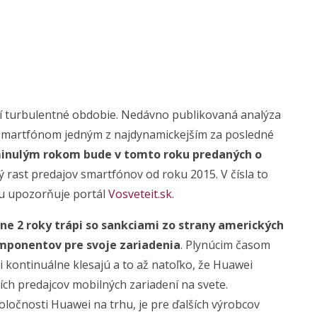
í turbulentné obdobie. Nedávno publikovaná analýza
a smartfónom jedným z najdynamickejším za posledné
minulým rokom bude v tomto roku predaných o
ný rast predajov smartfónov od roku 2015. V čísla to
mu upozorňuje portál
Vosveteit.sk
.
žne 2 roky trápi so sankciami zo strany amerických
mponentov pre svoje zariadenia
. Plynúcim časom
 kontinuálne klesajú a to až natoľko, že Huawei
ch predajcov mobilných zariadení na svete.
očnosti Huawei na trhu, je pre ďalších výrobcov