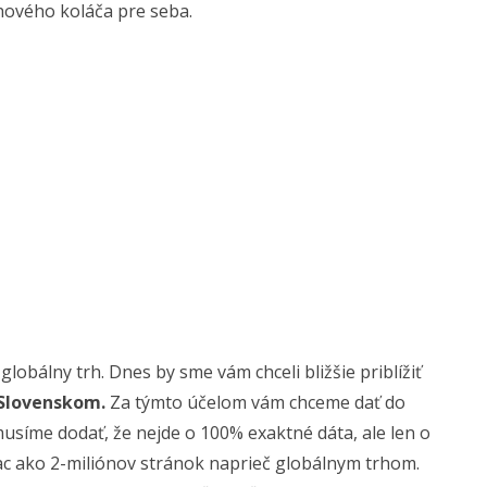
rhového koláča pre seba.
obálny trh. Dnes by sme vám chceli bližšie priblížiť
 Slovenskom.
Za týmto účelom vám chceme dať do
musíme dodať, že nejde o 100% exaktné dáta, ale len o
ac ako 2-miliónov stránok naprieč globálnym trhom.