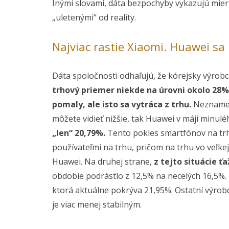
Inými slovami, dáta bezpochyby vykazujú miern
„uletenými“ od reality.
Najviac rastie Xiaomi. Huawei sa
Dáta spoločnosti odhaľujú, že kórejsky výrob
trhový priemer niekde na úrovni okolo 28%
pomaly, ale isto sa vytráca z trhu.
Neznamená
môžete vidieť nižšie, tak Huawei v máji minul
„len“ 20,79%.
Tento pokles smartfónov na tr
používateľmi na trhu, pričom na trhu vo veľke
Huawei. Na druhej strane,
z tejto situácie ť
obdobie podrástlo z 12,5% na necelých 16,5%. T
ktorá aktuálne pokrýva 21,95%. Ostatní výrobc
je viac menej stabilným.