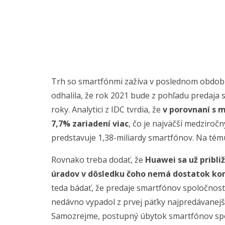
Trh so smartfónmi zažíva v poslednom obdob
odhalila, že rok 2021 bude z pohľadu predaj
roky. Analytici z IDC tvrdia, že
v porovnaní s 
7,7% zariadení viac
, čo je najväčší medziroč
predstavuje 1,38-miliardy smartfónov. Na té
Rovnako treba dodať, že
Huawei sa už pribli
úradov v dôsledku čoho nemá dostatok ko
teda bádať, že predaje smartfónov spoločnosti
nedávno vypadol z prvej päťky najpredávanejší
Samozrejme, postupný úbytok smartfónov spol