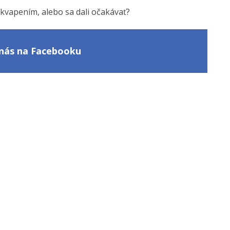
ekvapením, alebo sa dali očakávať?
e nás na Facebooku